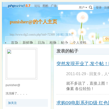
论坛
图酷
广场
用户
登录
注
punisher@的个人主页
http://www.tfg2.com/u.php?uid=72369
[收藏]
[复制]
空
首页
新鲜事
日志
相册
帖子
个人资料
发表的帖子
突然发现开业了,发个帖！
2011-01-29 - 回复:9，人
就不多说了，直接上图！
punisher@
像素 各位轻拍！
洗洗睡了。。。。
求购09电影系列D级 红
加关注