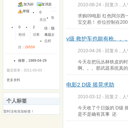
2010-08-24 - 回复:3，人
加为好
发消息
友
举报
0
求购09电影 红色阿尔西
等
关注
宝交易！ 价位控制在20
0
2
级：
隐
粉丝
访客
者战士
v级 救护车也能有枪。。
总积
分：
26559
2010-04-26 - 回复:6，人
保密，1989-04-29
今天在把玩丛林铁皮的时
啊。。。那武器系统真的
最后登录：2011-03-03
更多资料
电影2 D级 摇晃求助
2010-03-12 - 回复:2，人
个人标签
今天收了个日版的 D级 
暂时没有添加标签！
是不是确有其事 还