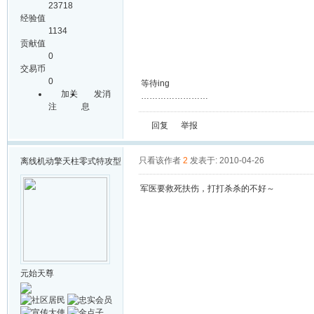
23718
经验值
1134
贡献值
0
交易币
0
等待ing
加关
发消
……………………
注
息
回复
举报
只看该作者
2
发表于: 2010-04-26
离线
机动擎天柱零式特攻型
军医要救死扶伤，打打杀杀的不好～
元始天尊