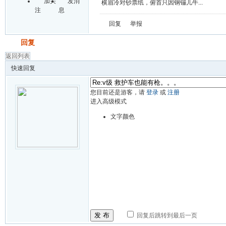
加关
发消
横眉冷对钞票纸，俯首只因钢镚儿牛...
注
息
回复
举报
发帖
回复
返回列表
快速回复
您目前还是游客，请
登录
或
注册
进入高级模式
文字颜色
发 布
回复后跳转到最后一页