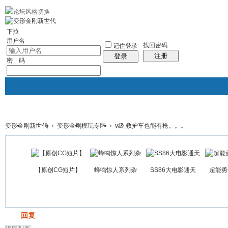
10分钟建站
社区服务
轻松转换
统计排行
站长大会
帮助
下拉
用户名
找回密码
记住登录
注册
登录
密 码
变形金刚新世代
>
变形金刚模玩专区
>
v级 救护车也能有枪。。。
门户
论坛
图酷
资讯
群组
帖子
【原创CG短片】
蜂鸣惊人系列杂
SS86大电影通天
超能勇
发帖
回复