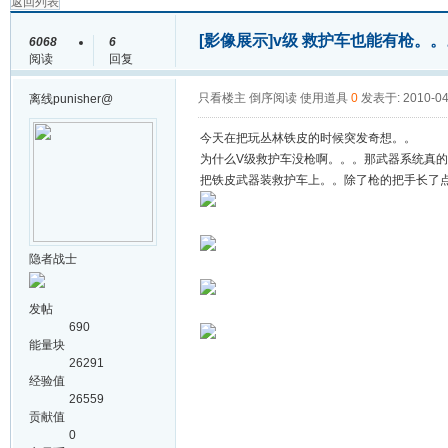
返回列表
[影像展示]
v级 救护车也能有枪。
6068
6
阅读
回复
只看楼主
倒序阅读
使用道具
0
发表于: 2010-04
离线
punisher@
今天在把玩丛林铁皮的时候突发奇想。。
为什么V级救护车没枪啊。。。那武器系统真
把铁皮武器装救护车上。。除了枪的把手长了
隐者战士
发帖
690
能量块
26291
经验值
26559
贡献值
0