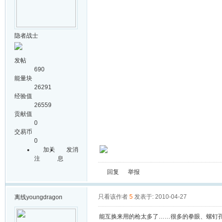
隐者战士
发帖
690
能量块
26291
经验值
26559
贡献值
0
交易币
0
加关
发消
注
息
回复
举报
只看该作者
5
发表于: 2010-04-27
离线
youngdragon
能互换来用的枪太多了……很多的拳眼、螺钉