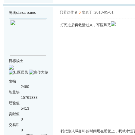
只看该作者
6
发表于: 2010-05-01
离线
starscreams
打死之后再救活过来，军医风范
目标战士
发帖
2480
能量块
15761833
经验值
5413
贡献值
0
交易币
0
我把别人喝咖啡的时间用在睡觉上，我就永恒了.