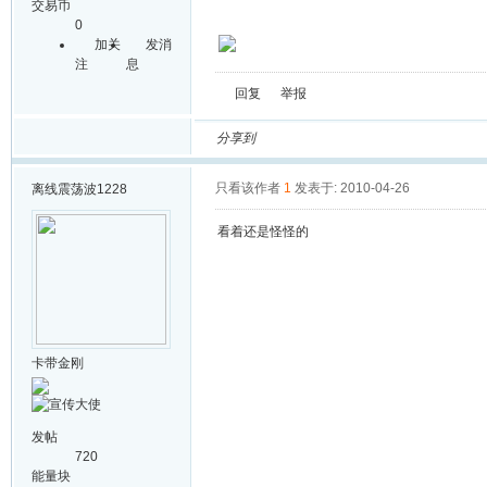
交易币
0
加关
发消
注
息
回复
举报
分享到
只看该作者
1
发表于: 2010-04-26
离线
震荡波1228
看着还是怪怪的
卡带金刚
发帖
720
能量块