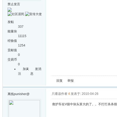
禁止发言
发帖
337
能量块
11115
经验值
1254
贡献值
0
交易币
0
加关
发消
注
息
回复
举报
只看该作者
4
发表于: 2010-04-26
离线
punisher@
救护车在V级中块头算大的了。。不打打杀杀