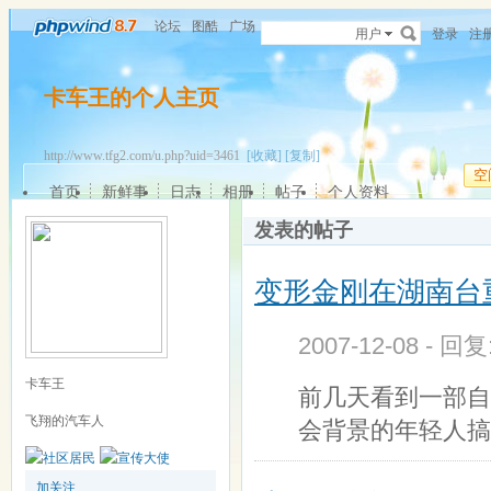
论坛
图酷
广场
用户
登录
注
卡车王的个人主页
http://www.tfg2.com/u.php?uid=3461
[收藏]
[复制]
空
首页
新鲜事
日志
相册
帖子
个人资料
发表的帖子
变形金刚在湖南台
2007-12-08 - 回
卡车王
前几天看到一部自
飞翔的汽车人
会背景的年轻人搞
加关注