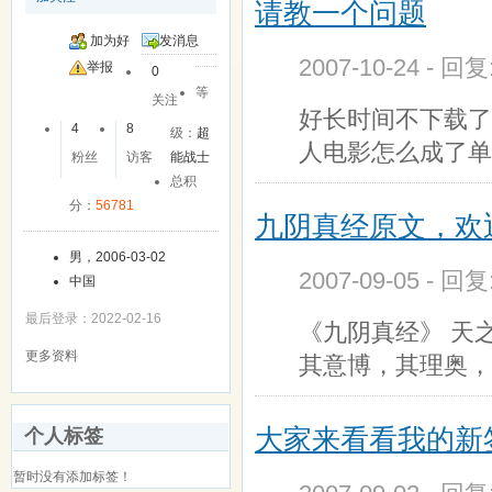
请教一个问题
加为好
发消息
2007-10-24 - 回
友
举报
0
等
关注
好长时间不下载了
4
8
级：
超
人电影怎么成了单
粉丝
访客
能战士
总积
分：
56781
九阴真经原文，欢
男，2006-03-02
2007-09-05 - 回
中国
最后登录：2022-02-16
《九阴真经》 天
更多资料
其意博，其理奥，
大家来看看我的新
个人标签
暂时没有添加标签！