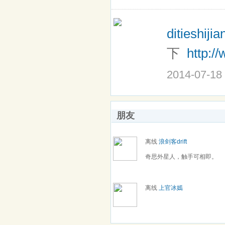
ditieshiji
下
http:/
2014-07-18
朋友
离线
浪剑客drift
奇思外星人，触手可相即。
离线
上官冰嫣