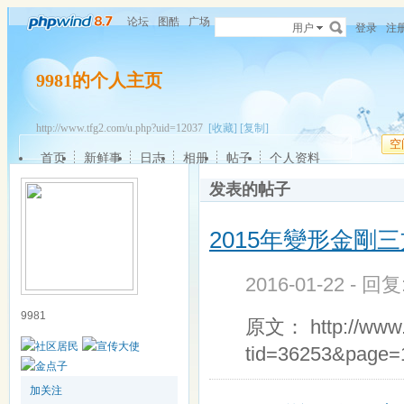
论坛
图酷
广场
用户
登录
注
9981的个人主页
http://www.tfg2.com/u.php?uid=12037
[收藏]
[复制]
空
首页
新鲜事
日志
相册
帖子
个人资料
发表的帖子
2015年變形金剛
2016-01-22 - 回
9981
原文： http://www.h
tid=36253&page
加关注