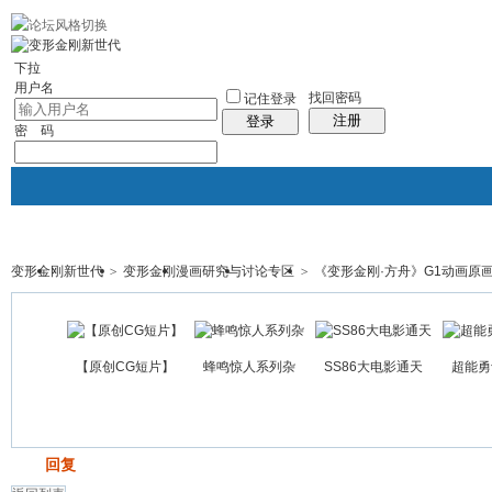
10分钟建站
社区服务
轻松转换
统计排行
站长大会
帮助
下拉
用户名
找回密码
记住登录
注册
登录
密 码
变形金刚新世代
>
变形金刚漫画研究与讨论专区
>
《变形金刚·方舟》G1动画原
门户
论坛
图酷
资讯
群组
帖子
【原创CG短片】
蜂鸣惊人系列杂
SS86大电影通天
超能勇
发帖
回复