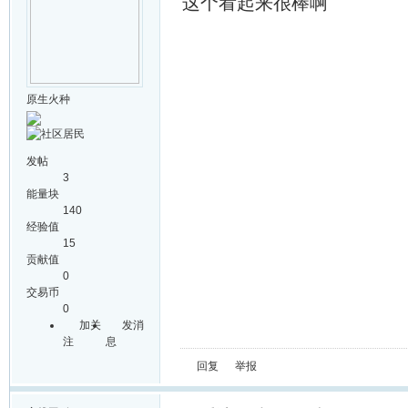
这个看起来很棒啊
原生火种
发帖
3
能量块
140
经验值
15
贡献值
0
交易币
0
加关
发消
注
息
回复
举报