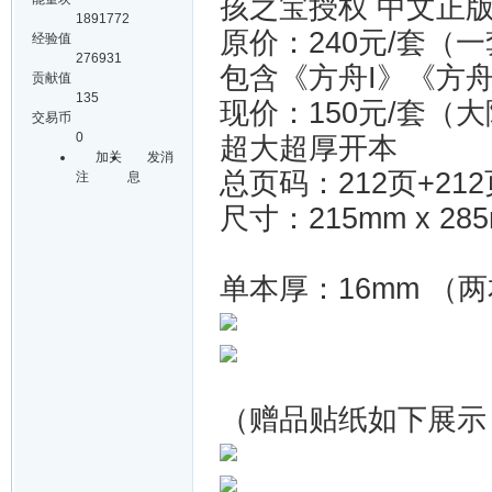
孩之宝授权 中文
1891772
原价：240元/套（
经验值
276931
包含《方舟I》《方舟
贡献值
135
现价：150元/套（
交易币
0
超大超厚开本
加关
发消
总页码：212页+212
注
息
尺寸：215mm x 28
单本厚：16mm （
（赠品贴纸如下展示