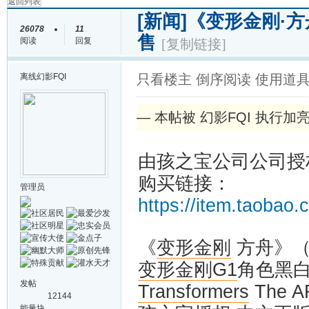
返回列表
[新闻]
《变形金刚·方
26078
11
售
阅读
回复
[复制链接]
离线
幻影FQI
只看楼主
倒序阅读
使用道
— 本帖被 幻影FQI 执行加亮操作
由孩之宝公司公司授
购买链接：
管理员
https://item.taoba
《
变形金刚
方舟》（
变形金刚G1
角色黑
发帖
Transformers
The AR
12144
能量块