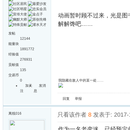
动画暂时顾不过来，光是图
解解馋吧……
发帖
12144
能量块
1891772
经验值
276931
贡献值
135
交易币
0
我隐藏在敌人中的某一处……
加关
发消
注
息
回复
举报
离线
016
只看该作者
8
发表于: 2017-
作为一名老变迷，已经预定