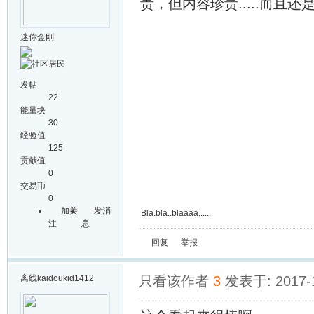
贵，但内容珍贵.....而
迷你金刚
发帖
22
能量块
30
经验值
125
贡献值
0
交易币
0
加关
发消
Bla.bla..blaaaa......
注
息
回复
举报
离线
kaidoukid1412
只看该作者
3
发表于: 2017-