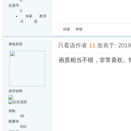
0
交易币
0
加关
发消
注
息
回复
举报
离线
茶馆
只看该作者
11
发表于: 2019-
画质相当不错，非常喜欢。
迷你金刚
发帖
40
能量块
650