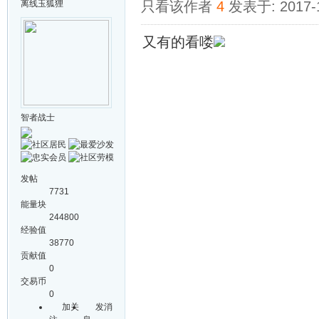
离线
玉狐狸
只看该作者
4
发表于: 2017-
又有的看喽
智者战士
发帖
7731
能量块
244800
经验值
38770
贡献值
0
交易币
0
加关
发消