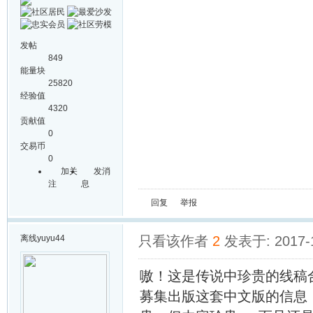
发帖
849
能量块
25820
经验值
4320
贡献值
0
交易币
0
加关
发消
注
息
回复
举报
离线
yuyu44
只看该作者
2
发表于: 2017-
嗷！这是传说中珍贵的线稿
募集出版这套中文版的信息