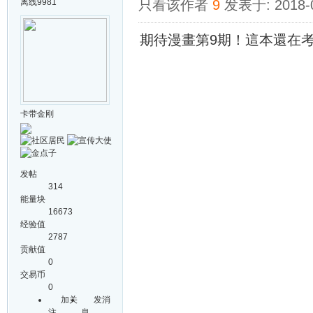
离线
9981
只看该作者
9
发表于: 2018-
期待漫畫第9期！這本還在
卡带金刚
发帖
314
能量块
16673
经验值
2787
贡献值
0
交易币
0
加关
发消
注
息