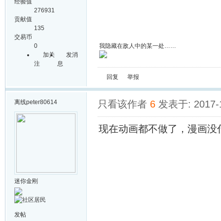
经验值
276931
贡献值
135
交易币
0
我隐藏在敌人中的某一处……
加关
发消
注
息
回复
举报
离线
peter80614
只看该作者
6
发表于: 2017-
现在动画都不做了，漫画没
迷你金刚
发帖