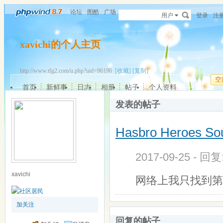
论坛
图酷
广场
用户
登录
注
xavichi的个人主页
http://www.tfg2.com/u.php?uid=96196
[收藏]
[复制]
空
首页
新鲜事
日志
相册
帖子
个人资料
发表的帖子
Hasbro Heroes 
2017-09-25 - 回
xavichi
网络上我只找到第
加关注
回复的帖子