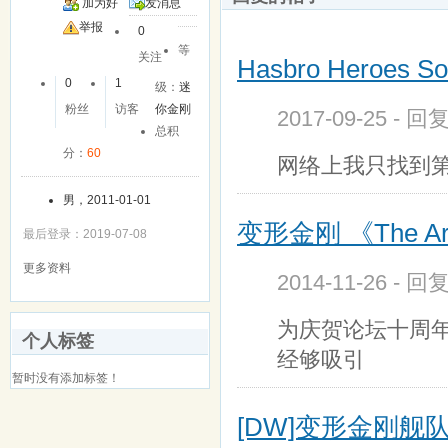
加为好
发消息
友
举报
0
等
关注
Hasbro Heroes
0
1
级：
迷
粉丝
访客
你金刚
2017-09-25 - 回
总积
分：
60
网络上我只找到
男，2011-01-01
变形金刚 《The 
最后登录：2019-07-08
更多资料
2014-11-26 - 回
为庆贺论坛十周
个人标签
经够吸引
暂时没有添加标签！
[DW]变形金刚舰队人物