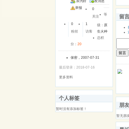
加为好
发消息
友
举报
0
等
留
关注
0
1
级：
原
粉丝
访客
生火种
总积
分：
20
留言
保密，2007-07-31
最后登录：2018-07-16
更多资料
个人标签
朋
暂时没有添加标签！
暂无朋