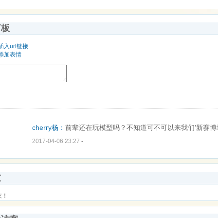
言板
插入url链接
添加表情
cherry杨：
前辈还在玩模型吗？不知道可不可以来我们'新赛博坦
2017-04-06 23:27
-
友
友！