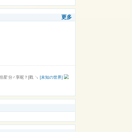
更多
星'分♂享呢？[戳 ↘
[未知の世界]