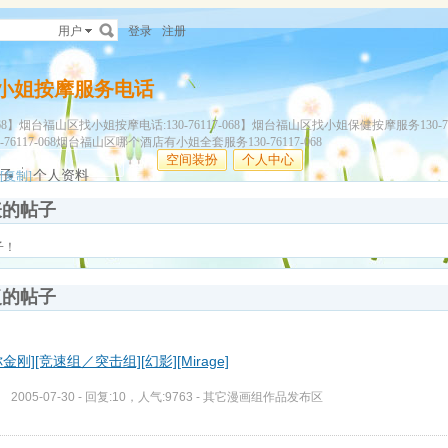
用户
登录
注册
小姐按摩服务电话
068】烟台福山区找小姐按摩电话:130-76117-068】烟台福山区找小姐保健按摩服务130-7
76117-068烟台福山区哪个酒店有小姐全套服务130-76117-068
空间装扮
个人中心
子
个人资料
[复制]
表的帖子
子！
复的帖子
金刚][竞速组／突击组][幻影][Mirage]
2005-07-30 - 回复:10，人气:9763 -
其它漫画组作品发布区