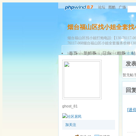
论坛
图酷
广场
烟台福山区找小姐全套找
烟台福山区找小姐打炮电話:【130-76117-
76117-068烟台福山区小姐全套服务价格130-
首页
新鲜事
日志
相册
帖
http://www.tfg2.com/u.php?uid=43218
[收藏]
发
暂无帖
回
ghost_81
[迷你
加关注