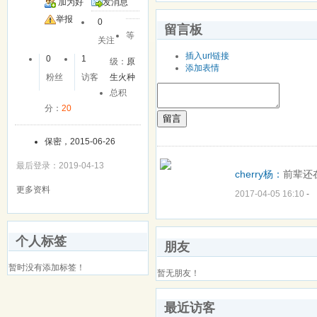
加为好
发消息
友
举报
0
留言板
等
关注
插入url链接
0
1
级：
原
添加表情
粉丝
访客
生火种
总积
分：
20
留言
保密，2015-06-26
最后登录：2019-04-13
cherry杨：
前辈还
更多资料
2017-04-05 16:10
-
个人标签
朋友
暂时没有添加标签！
暂无朋友！
最近访客