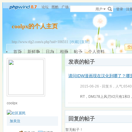
论坛
图酷
广场
用户
登录
注
coolpx的个人主页
http://www.tfg2.com/u.php?uid=106511
[收藏]
[复制]
空
首页
新鲜事
日志
相册
帖子
个人资料
发表的帖子
请问IDW漫画现在汉化到哪了？哪
2015-06-26 - 回复:6，人气:6540
RT，DM178上风刃V2只有1
coolpx
回复的帖子
加关注
暂无帖子！