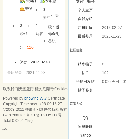
加为好
发消息
支付宝账号
友
举报
0
个人主页
等
关注
自我介绍
3
1
级：
迷
注册时间
2013-02-07
粉丝
访客
你金刚
最后登录
2021-11-23
总积
分：
510
社区信息
保密，2013-02-07
精华帖子
0
最后登录：2021-11-23
帖子
102
平均日发帖
0.02 (今日：0)
联系我们
|
无图版
|
手机浏览
|
清除Cookies
帖子签名
Powered by
phpwind v8.7
Certificate
Copyright Time now is:08-09 16:27
联系方式
©2003-2011
变形金刚新世代
版权所有
Gzip enabled
沪ICP备13005117号
QQ
Total 0.029171(s)
阿里旺旺
-->
Yahoo