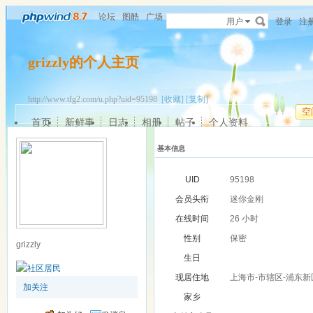
论坛
图酷
广场
用户
登录
注
grizzly的个人主页
http://www.tfg2.com/u.php?uid=95198
[收藏]
[复制]
空
首页
新鲜事
日志
相册
帖子
个人资料
基本信息
UID
95198
会员头衔
迷你金刚
在线时间
26 小时
性别
保密
grizzly
生日
现居住地
上海市-市辖区-浦东新
加关注
家乡