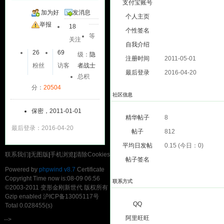
支付宝账号
加为好
发消息
个人主页
友
举报
18
个性签名
等
关注
自我介绍
26
69
级：
隐
注册时间
2011-05-01
粉丝
访客
者战士
最后登录
2016-04-20
总积
分：
20504
社区信息
保密，2011-01-01
精华帖子
8
最后登录：2016-04-20
帖子
812
平均日发帖
0.15 (今日：0)
联系我们
|
无图版
|
手机浏览
|
清除Cookies
帖子签名
Powered by
phpwind v8.7
Certificate
Copyright Time now is:08-09 06:56
联系方式
©2003-2011
变形金刚新世代
版权所有
Gzip enabled
沪ICP备13005117号
QQ
Total 0.028455(s)
阿里旺旺
-->