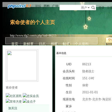
论坛
图酷
广场
用户
登录
注
索命使者的个人主页
http://www.tfg2.com/u.php?uid=86213
[收藏]
[复制]
空
首页
新鲜事
日志
相册
帖子
个人资料
基本信息
UID
86213
会员头衔
隐者战士
在线时间
151 小时
性别
保密
索命使者
生日
2011-01-01
现居住地
北京市-北京市-海淀区
家乡
加关注