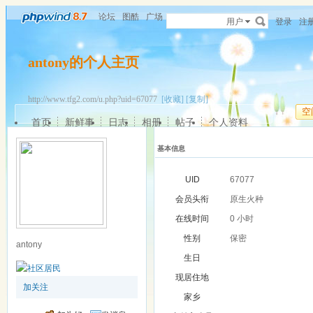
论坛
图酷
广场
用户
登录
注
antony的个人主页
http://www.tfg2.com/u.php?uid=67077
[收藏]
[复制]
空
首页
新鲜事
日志
相册
帖子
个人资料
基本信息
UID
67077
会员头衔
原生火种
在线时间
0 小时
性别
保密
antony
生日
现居住地
加关注
家乡