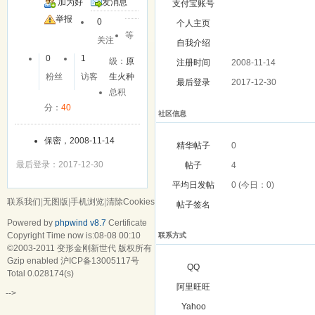
加为好
发消息
支付宝账号
友
举报
0
个人主页
等
关注
自我介绍
0
1
级：
原
注册时间
2008-11-14
粉丝
访客
生火种
最后登录
2017-12-30
总积
分：
40
社区信息
保密，2008-11-14
精华帖子
0
最后登录：2017-12-30
帖子
4
平均日发帖
0 (今日：0)
联系我们
|
无图版
|
手机浏览
|
清除Cookies
帖子签名
Powered by
phpwind v8.7
Certificate
Copyright Time now is:08-08 00:10
联系方式
©2003-2011
变形金刚新世代
版权所有
Gzip enabled
沪ICP备13005117号
QQ
Total 0.028174(s)
阿里旺旺
-->
Yahoo