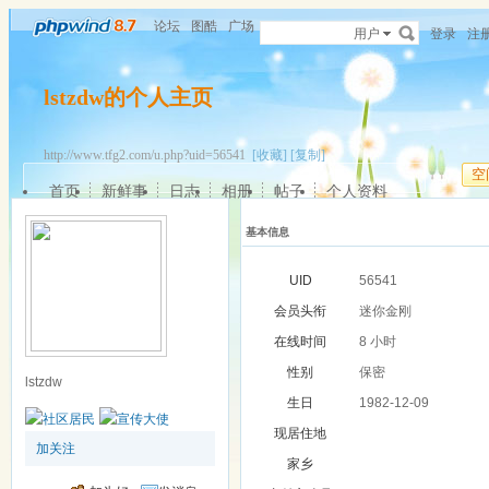
论坛
图酷
广场
用户
登录
注
lstzdw的个人主页
http://www.tfg2.com/u.php?uid=56541
[收藏]
[复制]
空
首页
新鲜事
日志
相册
帖子
个人资料
基本信息
UID
56541
会员头衔
迷你金刚
在线时间
8 小时
性别
保密
lstzdw
生日
1982-12-09
现居住地
加关注
家乡