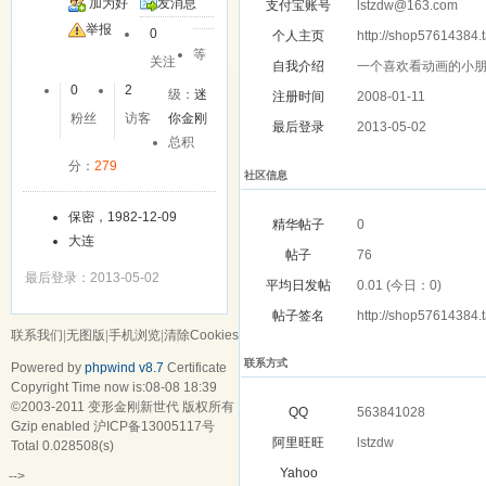
加为好
发消息
支付宝账号
lstzdw@163.com
友
举报
0
个人主页
http://shop57614384.
等
关注
自我介绍
一个喜欢看动画的小
0
2
级：
迷
注册时间
2008-01-11
粉丝
访客
你金刚
最后登录
2013-05-02
总积
分：
279
社区信息
保密，1982-12-09
精华帖子
0
大连
帖子
76
最后登录：2013-05-02
平均日发帖
0.01 (今日：0)
帖子签名
http://shop57614384
联系我们
|
无图版
|
手机浏览
|
清除Cookies
联系方式
Powered by
phpwind v8.7
Certificate
Copyright Time now is:08-08 18:39
©2003-2011
变形金刚新世代
版权所有
QQ
563841028
Gzip enabled
沪ICP备13005117号
阿里旺旺
lstzdw
Total 0.028508(s)
Yahoo
-->