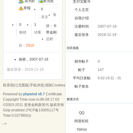
加为好
发消息
支付宝账号
友
举报
0
个人主页
等
关注
自我介绍
0
1
级：
卡
注册时间
2007-07-16
粉丝
访客
带金刚
最后登录
2019-11-19
总积
分：
2910
社区信息
保密，2007-07-16
精华帖子
0
最后登录：2019-11-19
帖子
147
平均日发帖
0.02 (今日：0)
联系我们
|
无图版
|
手机浏览
|
清除Cookies
帖子签名
Powered by
phpwind v8.7
Certificate
Copyright Time now is:08-09 17:03
联系方式
©2003-2011
变形金刚新世代
版权所有
Gzip enabled
沪ICP备13005117号
QQ
Total 0.027960(s)
阿里旺旺
-->
Yahoo