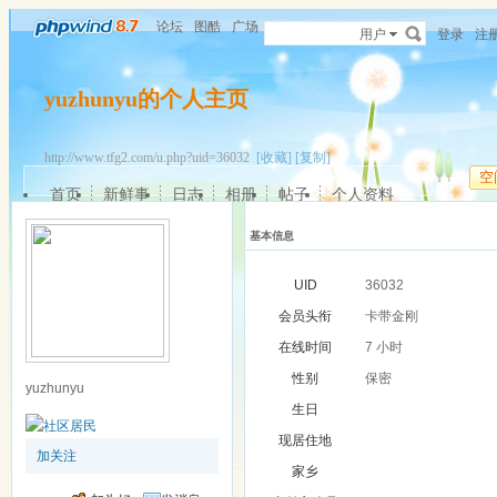
论坛
图酷
广场
用户
登录
注
yuzhunyu的个人主页
http://www.tfg2.com/u.php?uid=36032
[收藏]
[复制]
空
首页
新鲜事
日志
相册
帖子
个人资料
基本信息
UID
36032
会员头衔
卡带金刚
在线时间
7 小时
性别
保密
yuzhunyu
生日
现居住地
加关注
家乡