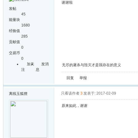
谢谢啦
发帖
45
能量块
1680
经验值
285
贡献值
0
交易币
0
加关
发消
无尽的屠杀与毁灭才是我存在的意义
注
息
回复
举报
只看该作者
3
发表于: 2017-02-09
离线
玉狐狸
原来如此，谢谢