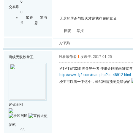
0
交易币
0
加关
发消
无尽的屠杀与毁灭才是我存在的意义
注
息
回复
举报
分享到
只看该作者
1
发表于: 2017-01-25
离线
无敌铁拳王
MTMTE#32血腥寻光号考|变形金刚漫画研究与讨论专区
http://www.tfg2.com/read.php?tid-48912.html
楼主可以看一下这个，虽然剧情预测是错误的
迷你金刚
发帖
93