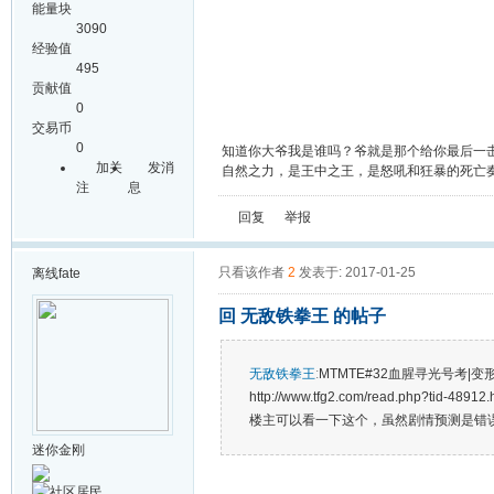
能量块
3090
经验值
495
贡献值
0
交易币
0
知道你大爷我是谁吗？爷就是那个给你最后一
加关
发消
自然之力，是王中之王，是怒吼和狂暴的死亡
注
息
回复
举报
只看该作者
2
发表于: 2017-01-25
离线
fate
回 无敌铁拳王 的帖子
无敌铁拳王
:
MTMTE#32血腥寻光号考|变形金
http://www.tfg2.com/read.php?tid-48912.
楼主可以看一下这个，虽然剧情预测是错误的
迷你金刚