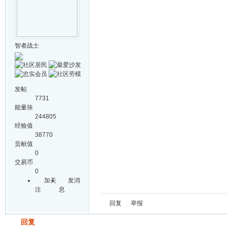
智者战士
发帖
7731
能量块
244805
经验值
38770
贡献值
0
交易币
0
加关
发消
注
息
回复
举报
发帖
回复