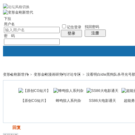
10分钟建站
社区服务
轻松转换
统计排行
站长大会
帮助
下拉
用户名
找回密码
记住登录
注册
登录
密 码
变形金刚新世代
>
变形金刚漫画研究与讨论专区
>
没看明白idw黑狗队杀寻光号
门户
论坛
图酷
资讯
群组
帖子
【原创CG短片】
蜂鸣惊人系列杂
SS86大电影通天
超能勇
发帖
回复