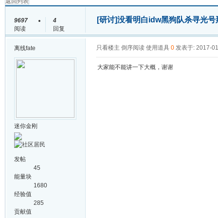
返回列表
[研讨]
没看明白idw黑狗队杀寻光
9697
4
阅读
回复
只看楼主
倒序阅读
使用道具
0
发表于: 2017-01
离线
fate
大家能不能讲一下大概，谢谢
迷你金刚
发帖
45
能量块
1680
经验值
285
贡献值