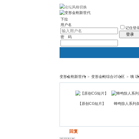
10分钟建站
社区服务
轻松转换
统计
下拉
用户名
记住登
登录
密 码
变形金刚新世代
>
变形金刚综合讨论区
>
咦 
门户
论坛
图酷
资讯
【原创CG短片】
蜂鸣惊人系列
发帖
回复