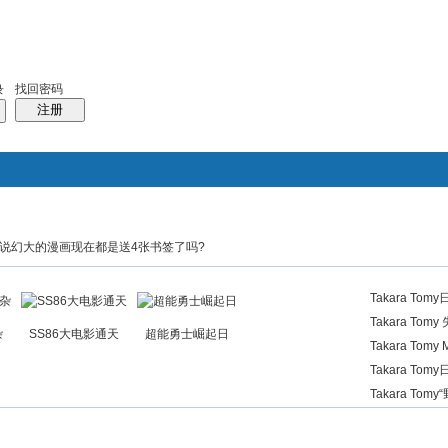
排行
站长大会
帮助
找回密码
录
注册
话说幻大的漫画现在都是送4张书签了吗?
搜索
群组
帖子
热搜：
三角龙
胜利之斗争
三角龍
WF
Takara T
息发布
Takara To
杂
SS86大电影通天
超能勇士崛起日
式)
Takara To
Takara To
列 AM-T0
Takara T