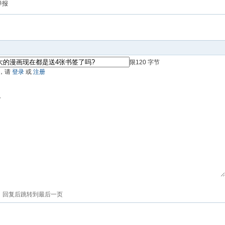
举报
限120 字节
，请
登录
或
注册
色
回复后跳转到最后一页