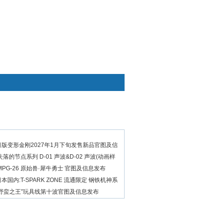
快捷通道
C-K39
世代精选
omy日版变形金刚2027年1月下旬发售新品官图及信
my 失落的节点系列 D-01 声波&D-02 声波(动画样
my MPG-26 原始兽·犀牛勇士 官图及信息发布
my日本国内:T-SPARK ZONE 流通限定 钢铁机神系
omy“野蛮之王”玩具线第十波官图及信息发布