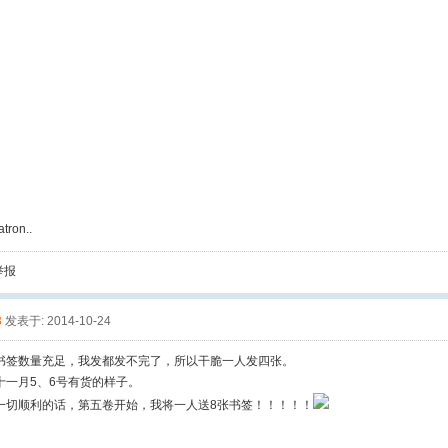
tron..
举报
3
发表于: 2014-10-24
书签数量充足，我发都发不完了，所以干脆一人发四张。
十一月5、6号有货的样子。
一切顺利的话，第五卷开始，我将一人送8张书签！！！！！