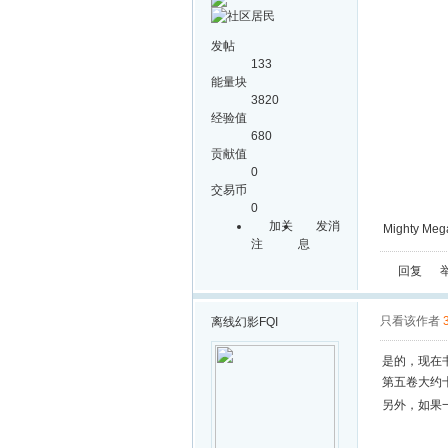
发帖
133
能量块
3820
经验值
680
贡献值
0
交易币
0
加关
发消
Mighty Mega
注
息
回复
只看该作者
离线
幻影FQI
是的，现在
第五卷大约
另外，如果