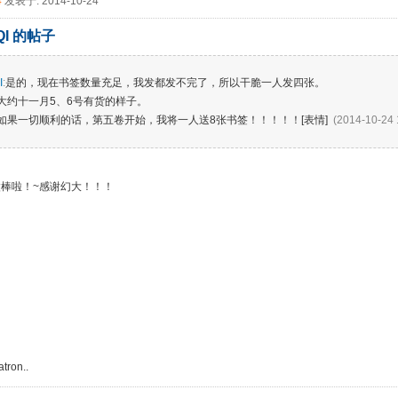
4
发表于: 2014-10-24
QI 的帖子
I
:
是的，现在书签数量充足，我发都发不完了，所以干脆一人发四张。
大约十一月5、6号有货的样子。
如果一切顺利的话，第五卷开始，我将一人送8张书签！！！！！[表情]
(2014-10-24 
太棒啦！~感谢幻大！！！
tron..