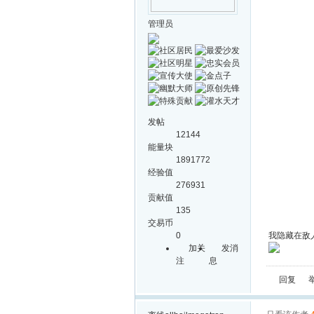
管理员
发帖
12144
能量块
1891772
经验值
276931
贡献值
135
交易币
0
我隐藏在敌
加关
发消
注
息
回复