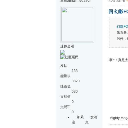
只看该作者
离线
allhailmegatron
回 幻影F
幻影FQ
第五卷
另外，
迷你金刚
啊~！真是
发帖
133
能量块
3820
经验值
680
贡献值
0
交易币
0
加关
发消
Mighty Mega
注
息