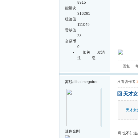
8915
能量块
316261
经验值
111049
贡献值
28
交易币
0
加关
发消
注
息
回复
只看该作者
离线
allhailmegatron
回 天才女
天才女
迷你金刚
啊 也不知