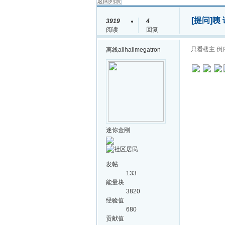
返回列表
[提问]
咦
3919
4
阅读
回复
只看楼主
倒
离线
allhailmegatron
迷你金刚
发帖
133
能量块
3820
经验值
680
贡献值