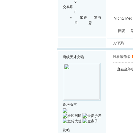
0
交易币
0
加关
发消
Mighty Mega
注
息
回复
分享到
只看该作者
离线
天才女狼
一直在坐等
论坛版主
发帖