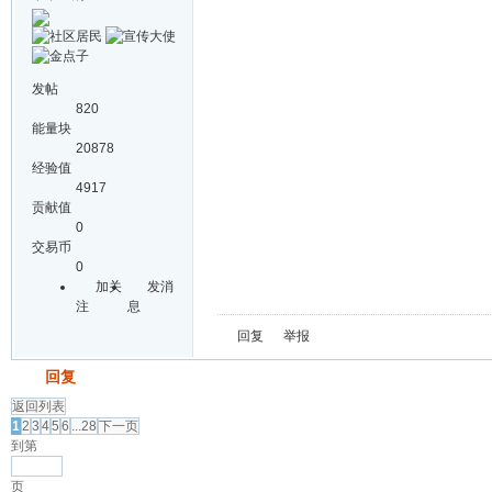
发帖
820
能量块
20878
经验值
4917
贡献值
0
交易币
0
加关
发消
注
息
回复
举报
发帖
回复
返回列表
1
2
3
4
5
6
...28
下一页
到第
页