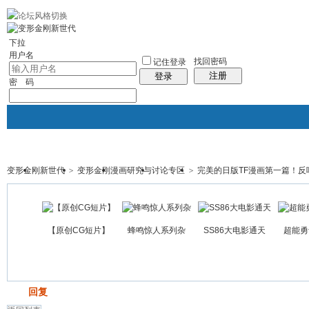
10分钟建站
社区服务
轻松转换
统计排行
站长大会
帮助
下拉
用户名
找回密码
记住登录
注册
登录
密 码
变形金刚新世代
>
变形金刚漫画研究与讨论专区
>
完美的日版TF漫画第一篇！反响
门户
论坛
图酷
资讯
群组
帖子
【原创CG短片】
蜂鸣惊人系列杂
SS86大电影通天
超能勇
发帖
回复