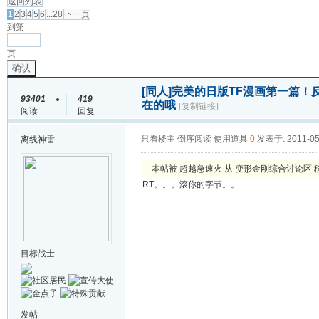
返回列表
1
2
3
4
5
6
...28
下一页
到第
页
确认
[同人]
完美的日版TF漫画第一篇！
93401
419
在的哦
[复制链接]
阅读
回复
只看楼主
倒序阅读
使用道具
0
发表于: 2011-05
离线
神雷
— 本帖被 超越急速火 从 变形金刚综合讨论区 移动到
RT。。。滚你的字节。。
目标战士
发帖