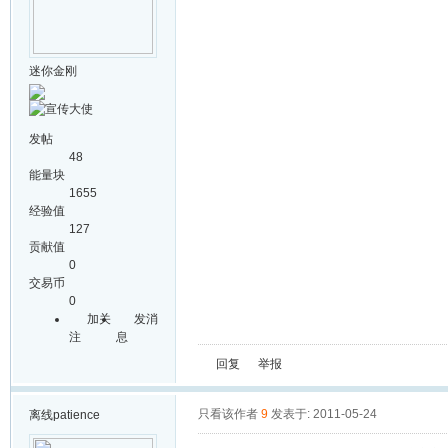
迷你金刚
发帖
48
能量块
1655
经验值
127
贡献值
0
交易币
0
加关
发消
注
息
回复
举报
只看该作者
9
发表于: 2011-05-24
离线
patience