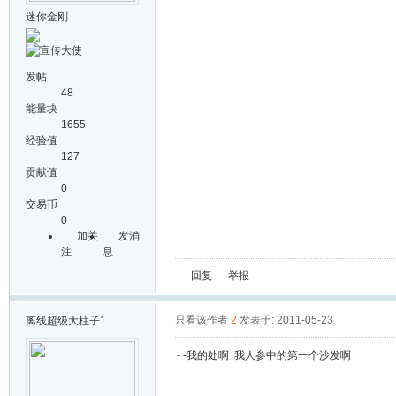
迷你金刚
发帖
48
能量块
1655
经验值
127
贡献值
0
交易币
0
加关
发消
注
息
回复
举报
只看该作者
2
发表于: 2011-05-23
离线
超级大柱子1
- -我的处啊 我人参中的第一个沙发啊