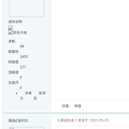
迷你金刚
发帖
48
能量块
1655
经验值
127
贡献值
0
交易币
0
加关
发消
注
息
回复
举报
只看该作者
3
发表于: 2011-05-23
离线
幻影FQI