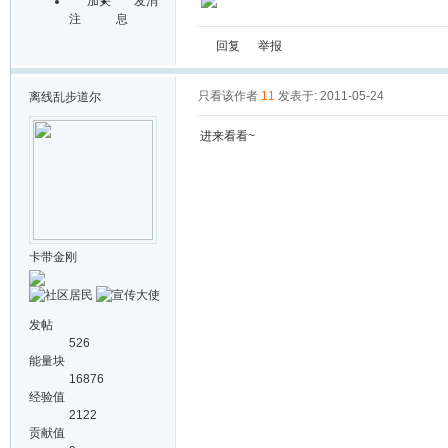
加关
发消
注
息
回复
举报
只看该作者
11
发表于: 2011-05-24
离线
乱步道尔
进来看看~
卡带金刚
发帖
526
能量块
16876
经验值
2122
贡献值