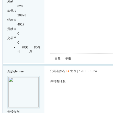
发帖
820
能量块
20878
经验值
4917
贡献值
0
交易币
0
加关
发消
注
息
回复
举报
只看该作者
14
发表于: 2011-05-24
离线
glennie
期待翻译版~~
卡带金刚