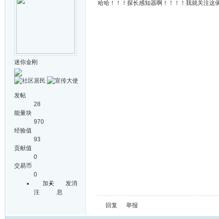
哈哈！！！探长感知器啊！！！！我就关注这俩
迷你金刚
发帖
28
能量块
970
经验值
93
贡献值
0
交易币
0
加关
发消
注
息
回复
举报