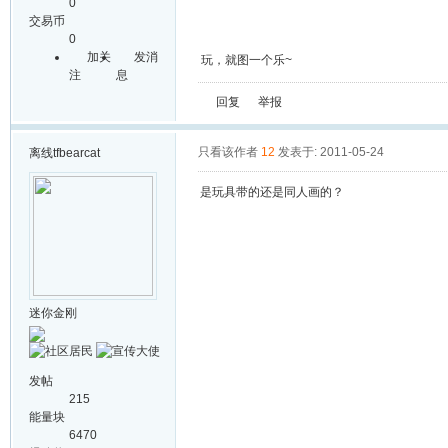
0
交易币
0
加关
发消
玩，就图一个乐~
注
息
回复
举报
只看该作者
12
发表于: 2011-05-24
离线
tfbearcat
是玩具带的还是同人画的？
迷你金刚
发帖
215
能量块
6470