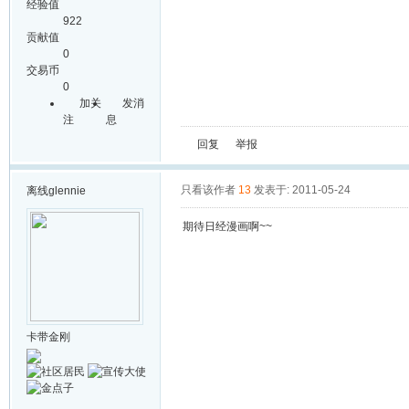
经验值
922
贡献值
0
交易币
0
加关
发消
注
息
回复
举报
只看该作者
13
发表于: 2011-05-24
离线
glennie
期待日经漫画啊~~
卡带金刚