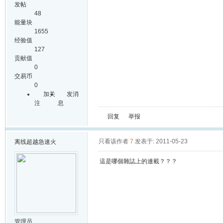
发帖
48
能量块
1655
经验值
127
贡献值
0
交易币
0
加关
发消
注
息
回复
举报
只看该作者
7
发表于: 2011-05-23
离线
超越急速火
這是哪個雜誌上的連載？？？
管理员