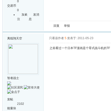
0
交易币
0
加关
发消
注
息
回复
举报
只看该作者
5
发表于: 2011-05-23
离线
翔天空
之前看过一个日本TF漫画是个零式战斗机的TF
智者战士
发帖
2102
能量块