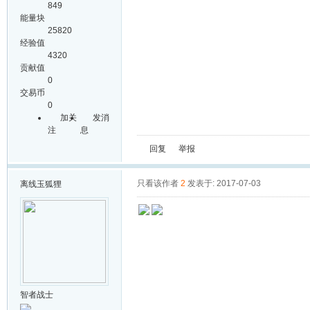
849
能量块
25820
经验值
4320
贡献值
0
交易币
0
加关
发消
注
息
回复
举报
只看该作者
2
发表于: 2017-07-03
离线
玉狐狸
智者战士