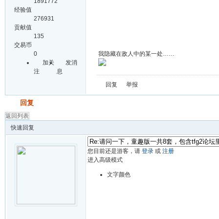
1891772
经验值
276931
贡献值
135
交易币
0
我隐藏在敌人中的某一处……
加关
发消
注
息
回复
举报
发帖
回复
返回列表
快速回复
您目前还是游客，请
登录
或
注册
进入高级模式
文字颜色