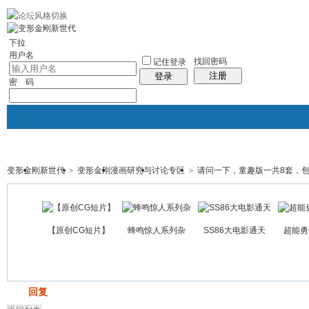
10分钟建站
社区服务
轻松转换
统计排行
站长大会
帮助
下拉
用户名
找回密码
记住登录
注册
登录
密 码
变形金刚新世代
>
变形金刚漫画研究与讨论专区
>
请问一下，童趣版一共8套，包含
门户
论坛
图酷
资讯
群组
帖子
【原创CG短片】
蜂鸣惊人系列杂
SS86大电影通天
超能勇
发帖
回复