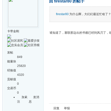
回 firestar80 的帖子
firestar80
:
为什么啊，大幻幻最近忙啥了？
卡带金刚
谁知道了，塞联那边出的书都已经到风刃了，
发帖
849
能量块
25820
经验值
4320
贡献值
0
交易币
0
加关
发消
注
息
回复
举报