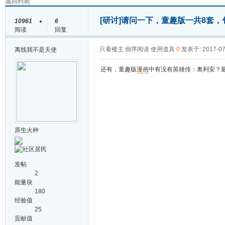
返回列表
[研讨]
请问一下，童趣版一共8套，包
10961
6
阅读
回复
只看楼主
倒序阅读
使用道具
0
发表于: 2017-07
离线
我不是天使
还有，童趣版
漫画
中有没有英雄传：奥利安？最
原生火种
发帖
2
能量块
180
经验值
25
贡献值