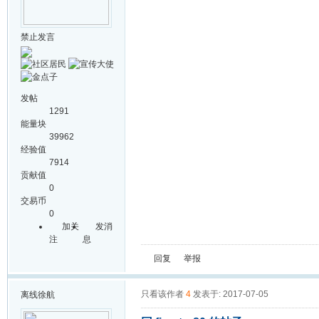
禁止发言
发帖
1291
能量块
39962
经验值
7914
贡献值
0
交易币
0
加关
发消
注
息
回复
举报
只看该作者
4
发表于: 2017-07-05
离线
徐航