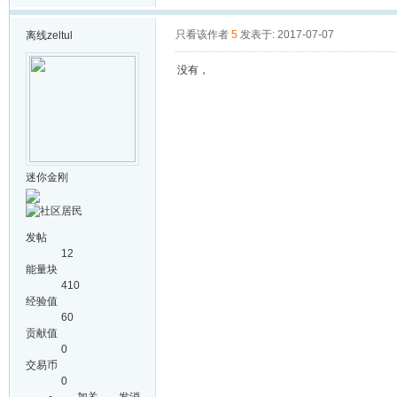
只看该作者
5
发表于: 2017-07-07
离线
zeltul
没有，
迷你金刚
发帖
12
能量块
410
经验值
60
贡献值
0
交易币
0