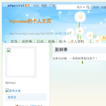
论坛
图酷
广场
用户
登录
注
tfprimus的个人主页
http://www.tfg2.com/u.php?uid=91059
[收藏]
[复制]
空
首页
新鲜事
日志
相册
帖子
个人资料
新鲜事
这家伙好懒，一条新鲜事都没留下！
tfprimus
加关注