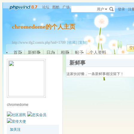
论坛
图酷
广场
用户
登录
注
chromedome的个人主页
http://www.tfg2.com/u.php?uid=1709
[收藏]
[复制]
空
首页
新鲜事
日志
相册
帖子
个人资料
新鲜事
这家伙好懒，一条新鲜事都没留下！
chromedome
加关注