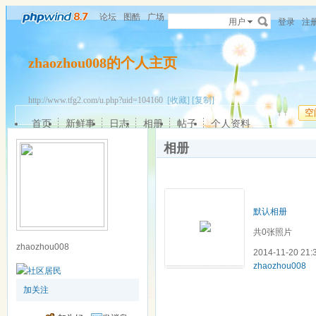
论坛
图酷
广场
用户
登录
注
zhaozhou008的个人主页
http://www.tfg2.com/u.php?uid=104160
[收藏]
[复制]
空
首页
新鲜事
日志
相册
帖子
个人资料
相册
默认相册
共0张照片
zhaozhou008
2014-11-20 21
zhaozhou008
加关注