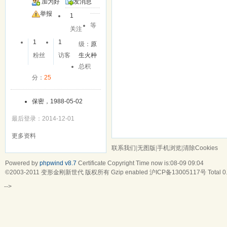
加为好
发消息
友
举报
1
等
关注
1
1
级：
原
粉丝
访客
生火种
总积
分：
25
保密，1988-05-02
最后登录：2014-12-01
更多资料
联系我们
|
无图版
|
手机浏览
|
清除Cookies
Powered by
phpwind v8.7
Certificate
Copyright Time now is:08-09 09:04
©2003-2011
变形金刚新世代
版权所有 Gzip enabled
沪ICP备13005117号
Total 
-->