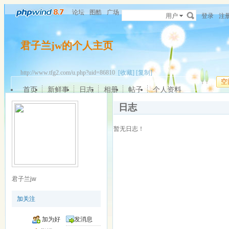
论坛
图酷
广场
用户
登录
注
君子兰jw的个人主页
http://www.tfg2.com/u.php?uid=86810
[收藏]
[复制]
空
首页
新鲜事
日志
相册
帖子
个人资料
日志
暂无日志！
君子兰jw
加关注
加为好
发消息