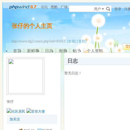
论坛
图酷
广场
用户
登录
注
张仔的个人主页
http://www.tfg2.com/u.php?uid=81013
[收藏]
[复制]
空
首页
新鲜事
日志
相册
帖子
个人资料
日志
暂无日志！
张仔
加关注