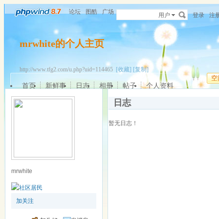
论坛
图酷
广场
用户
登录
注
mrwhite的个人主页
http://www.tfg2.com/u.php?uid=114465
[收藏]
[复制]
空
首页
新鲜事
日志
相册
帖子
个人资料
日志
暂无日志！
mrwhite
加关注