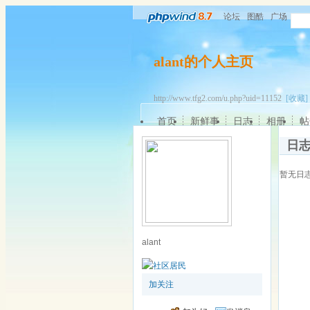
论坛
图酷
广场
alant的个人主页
http://www.tfg2.com/u.php?uid=11152
[收藏]
首页
新鲜事
日志
相册
帖
日
暂无日
alant
加关注