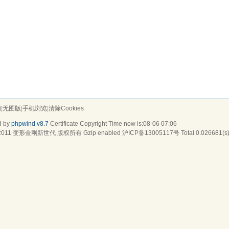
们
|
无图版
|
手机浏览
|
清除Cookies
d by
phpwind v8.7
Certificate
Copyright Time now is:08-06 07:06
2011
变形金刚新世代
版权所有 Gzip enabled
沪ICP备13005117号
Total 0.026681(s