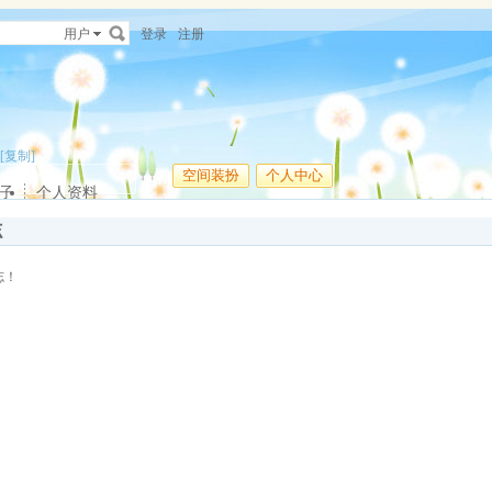
用户
登录
注册
[复制]
空间装扮
个人中心
子
个人资料
志
志！