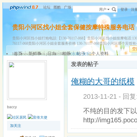
论坛
图酷
广场
用户
登录
注
贵阳小河区找小姐全套保健按摩特殊服务电话
贵阳小河区找小姐打炮电話:【130-76117-068】贵阳小河区找小姐按摩电话:130-
76117-068贵阳小河区小姐全套服务价格 130-76117-068贵阳小河区哪个宾馆有小
空
首页
新鲜事
日志
相册
帖子
个人资料
http://www.tfg2.com/u.php?uid=88832
[收藏]
[复制]
发表的帖子
俺糊的大哥的纸模
2013-11-21 - 回
baccy
不纯的目的发下以
http://img165.po
加关注