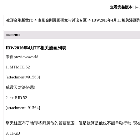
查看完整版本: [--
变形金刚新世代
->
变形金刚漫画研究与讨论专区
->
IDW2016年4月TF相关漫画
memento
IDW2016年4月TF相关漫画列表
来自previewsworld
1. MTMTE 52
[attachment=91563]
威震天对决塔恩!
2. ex-RID 52
[attachment=91564]
擎天柱宣布了地球将归属他的管辖范围....但是就算是他也不能单独行动. 现
3. TFGIJ