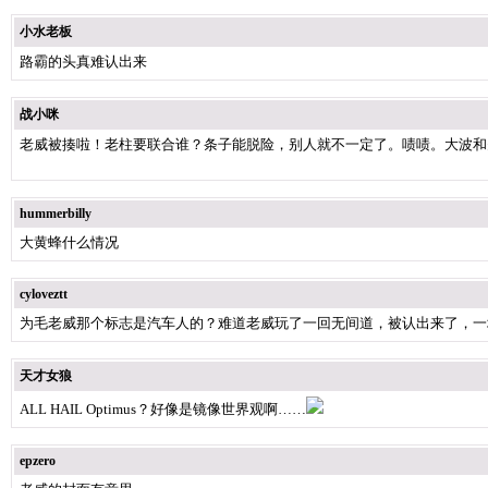
小水老板
路霸的头真难认出来
战小咪
老威被揍啦！老柱要联合谁？条子能脱险，别人就不一定了。啧啧。大波和
hummerbilly
大黄蜂什么情况
cyloveztt
为毛老威那个标志是汽车人的？难道老威玩了一回无间道，被认出来了，一堆胖
天才女狼
ALL HAIL Optimus？好像是镜像世界观啊……
epzero