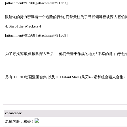
[attachment=91566][attachment=91567]
眼镜蛇的势力密谋着一个危险的行动, 而擎天柱为了寻找领导模块深入塞伯特恩
4. Sin of the Wreckers 4
[attachment=91568][attachment=91569]
为了寻找警车,救援队深入敌后 --- 他们最善于作战的地方! 不幸的是, 由于他
另有 TF RID动画漫画合集 以及TF Distant Stars (风刃4-7话和组金猎人合集).
cnooccnooc
老威的脸，稀碎！