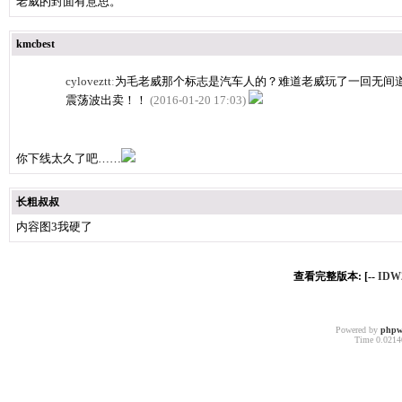
老威的封面有意思。
kmcbest
cyloveztt
:
为毛老威那个标志是汽车人的？难道老威玩了一回无间道，
震荡波出卖！！
(2016-01-20 17:03)
你下线太久了吧……
长粗叔叔
内容图3我硬了
查看完整版本: [--
ID
Powered by
phpw
Time 0.02140