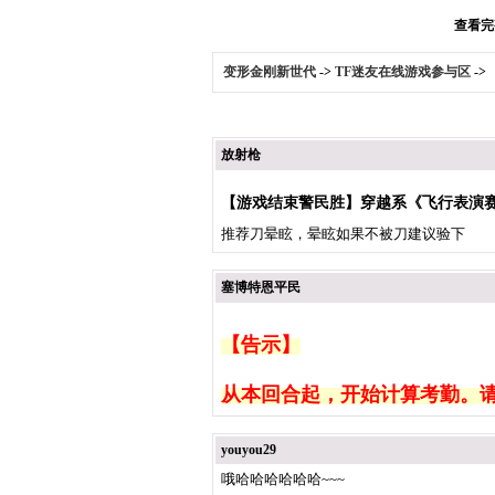
查看完整
变形金刚新世代
->
TF迷友在线游戏参与区
->
放射枪
【游戏结束警民胜】穿越系《飞行表演赛
推荐刀晕眩，晕眩如果不被刀建议验下
塞博特恩平民
【告示】
从本回合起，开始计算考勤。
youyou29
哦哈哈哈哈哈哈~~~