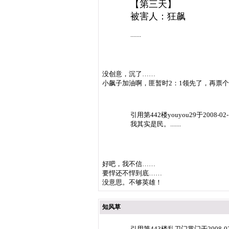
【第三天】
被害人：狂飙
.......
没创意，沉了……
小飙子加油啊，匪暂时2：1领先了，再票个
引用第442楼youyou29于2008-02-
我其实是民。.......
好吧，我不信……
要悍还不悍到底……
没意思。不够英雄！
知风草
引用第443楼乱刀门掌门于2008-0