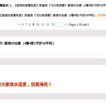
版本: [--
【游戏结束警民胜】穿越系《飞行表演赛》案情讨论楼（4警4匪1守护10
【游戏结束警民胜】穿越系《飞行表演赛》案情讨论楼（4警4匪1守护10平民）
[打印
<<
6
7
8
9
10
11
12
13
>>
Pages: ( 18 total )
》案情讨论楼（4警4匪1守护10平民）
请大家戏水适度，切莫淹死！