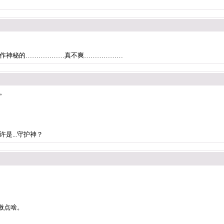
作神秘的………………真不爽………………
。
是...守护神？
做点啥。