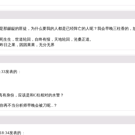
是那龌龊的匪徒，为什么要我的人都是已经阵亡的人呢？我会早晚三柱香的，
死生生，世道轮回，自终有报，天地轮回，沧桑正道。
昨日之果，因因果果，无分无界
:33发表的 :
真有身份，应该是和C柱相对的水警？
再不当分析师早晚会被刀呢...？
18:34发表的 :