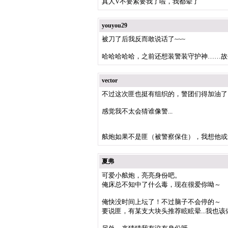
真人V不要紧要我了啦，我都晕了
youyou29
被刀了后我反而敢说话了~~~
哈哈哈哈哈，之前还想装警装守护神……故
vector
不过这次匪也挺有组织的，警团们得加油了
感觉我不太会猜谁像警...
舷炮如果不是匪（被警察保住），我想他或许
夏弗
可爱小舷炮，亮亮身份吧。
俺床总不知中了什么毒，现在很爱你呦～
俺快没时间上坛了！不过脑子不会停的～
要说匪，有某支大块头推荐眩眩晕...我也该