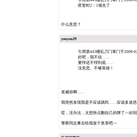
匪暂时2：1领先了
什么意思？
youyou29
引用第443楼乱刀门掌门于2008-0
好吧，我不信……
要悍还不悍到底……
没意思。不够英雄！
老威你啊……
我突然发现我是不应该跳民……应该多迷惑一
哎，没办法，太想快点翻自己的牌了~~好回
警察同志事后给我发个奖章吧~~