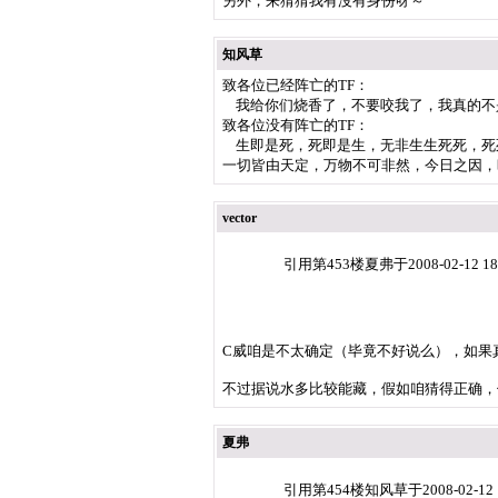
另外，来猜猜我有沒有身份呀～
知风草
致各位已经阵亡的TF：
我给你们烧香了，不要咬我了，我真的不
致各位没有阵亡的TF：
生即是死，死即是生，无非生生死死，死
一切皆由天定，万物不可非然，今日之因，
vector
引用第453楼夏弗于2008-02-12 18
C威咱是不太确定（毕竟不好说么），如果
不过据说水多比较能藏，假如咱猜得正确，你
夏弗
引用第454楼知风草于2008-02-12 