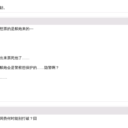
妨。
想票的是舷炮来的~~
出来票死他了……
舷炮会是警察想保护的……隐警啊？
……
局势何时能别打破？囧