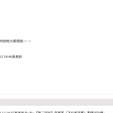
对的给大家指指~~~！
12 18:06发表的 :
2-12 18:07发表的 Re:Re:【第二回合】穿越系《飞行表演赛》案情讨论楼 :