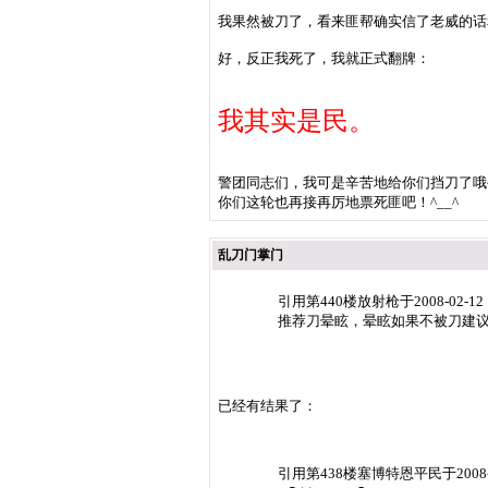
我果然被刀了，看来匪帮确实信了老威的话
好，反正我死了，我就正式翻牌：
我其实是民。
警团同志们，我可是辛苦地给你们挡刀了哦~
你们这轮也再接再厉地票死匪吧！^__^
乱刀门掌门
引用第440楼放射枪于2008-02-
推荐刀晕眩，晕眩如果不被刀建
已经有结果了：
引用第438楼塞博特恩平民于2008-02