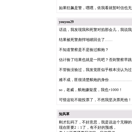
如果狂飙是警，嘿嘿，依我看就暂时信也无
youyou29
话说，我发现我和死警对掐那会儿，我说我
结果被死警彪悍地唬回去了……
不知道警察是不是验过舷炮？
估计验了结果也就是一民吧？否则警察早跳
不管验没验过，我发觉匪似乎根本没认为过
难不成，匪很清楚舷炮的身份………………
so，老威，舷炮嫌疑度，我也+1000！
可惜这轮不能投票了，不然我坚决票死他！
知风草
刚才乱码了，不好意思，我是说这个无聊的
现在匪要2：1了，有不好的预感，