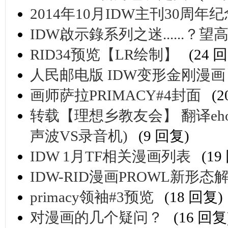
2014年10月IDW主刊30周年
IDW啟示錄系列之迷......？
RID34预览【LR绘制】
(24 
人民邮电版 IDW变形金刚漫
画师萨拉PRIMACY#4封面
(
转载【理想乡教友会】 翻译eh
声波VS录音机)
(9 回复)
IDW 1月TF相关漫画列表
(19
IDW-RID漫画PROWL新形态
primacy领袖#3预览
(18 回复)
对漫画的几个疑问？
(16 回复