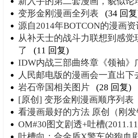
新入手的第二套漫画，貌似论
变形金刚漫画全列表
(34 回复
源自2014年BOTCON的漫画
从补天士的战斗力联想到感觉
了
(11 回复)
IDW内战三部曲终章《领袖》
人民邮电版的漫画会一直出下
岩石帝国相关图片
(28 回复)
[原创] 变形金刚漫画顺序列表
看漫画最好的方法 原创（刚
OM#30图文剧透+吐槽(2011.1
吐槽向：合金盾X警车的狗血