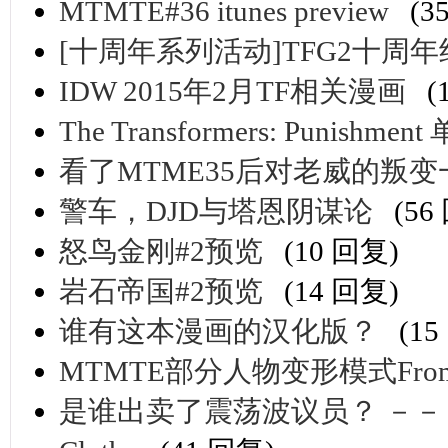
MTMTE#36 itunes preview
(3
[十周年系列活动]TFG2十周
IDW 2015年2月TF相关漫画
(
The Transformers: Punish
看了MTME35后对老威的叛
警车，DJD与塔恩阴谋论
(56
怒鸟金刚#2预览
(10 回复)
岩石帝国#2预览
(14 回复)
谁有这本漫画的汉化版？
(1
MTMTE部分人物变形模式From
是谁出卖了震荡波议员？ －－－ 合