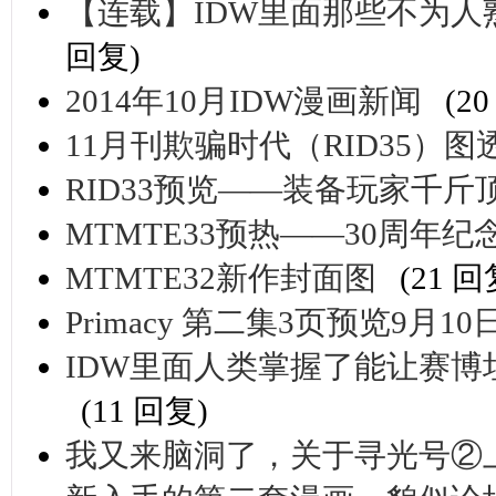
【连载】IDW里面那些不为人熟知
回复)
2014年10月IDW漫画新闻
(2
11月刊欺骗时代（RID35）图
RID33预览——装备玩家千斤
MTMTE33预热——30周年
MTMTE32新作封面图
(21 回
Primacy 第二集3页预览9月1
IDW里面人类掌握了能让赛
(11 回复)
我又来脑洞了，关于寻光号②