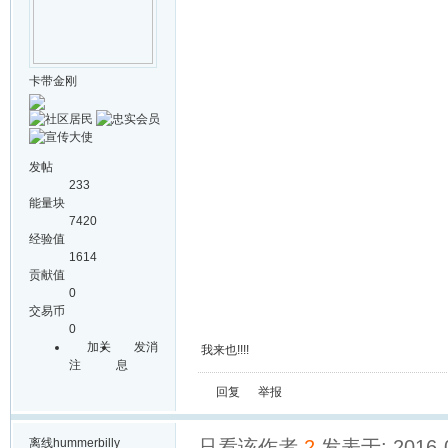
卡带金刚
发帖
233
能量块
7420
经验值
1614
贡献值
0
交易币
0
加关
发消
我来也!!!!
注
息
回复
举报
离线
hummerbilly
只看该作者
2
发表于: 2016-