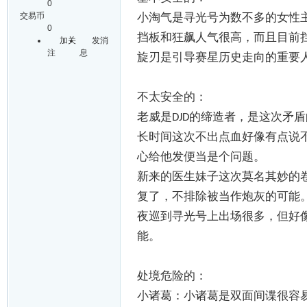
0
交易币
小淘气是寻光号为数不多的女性
0
挡板和狂飙人气很高，而且目前
加关
发消
注
息
旋刃是引导赛星历史走向的重要
不太安全的：
老威是
的缔造者，是这次矛盾
DJD
长时间这次不出点血好像有点说
心给他发便当是个问题。
新来的医生妹子这次莫名其妙的
复了，不排除被当作炮灰的可能
夜巡到寻光号上出场很多，但好
能。
处境危险的：
小诸葛：小诸葛是双面间谍很容