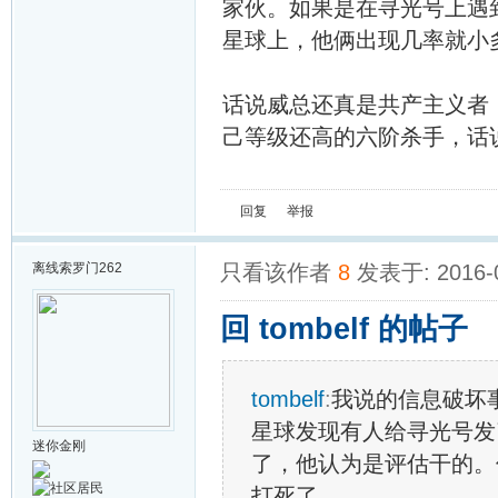
家伙。如果是在寻光号上遇到
星球上，他俩出现几率就小
话说威总还真是共产主义者
己等级还高的六阶杀手，话
回复
举报
离线
索罗门262
只看该作者
8
发表于: 2016-
回 tombelf 的帖子
tombelf
:
我说的信息破坏事
星球发现有人给寻光号发
迷你金刚
了，他认为是评估干的。
打死了。