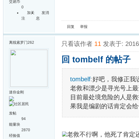
交易币
0
加关
发消
注
息
回复
举报
离线
索罗门262
只看该作者
11
发表于: 2016-
回 tombelf 的帖子
tombelf
:
好吧，我修正我
老救和漂少是寻光号上最
迷你金刚
目前最处境危险的人是救
果我是编剧的话肯定会给
发帖
94
能量块
2870
老救不行啊，他死了肯定还
经验值