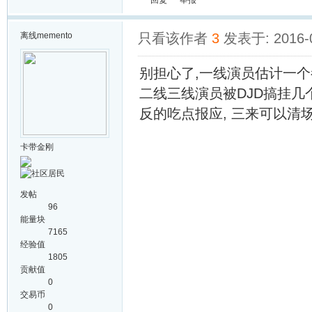
回复
举报
离线
memento
只看该作者
3
发表于: 2016-
别担心了,一线演员估计一个
二线三线演员被DJD搞挂几个
反的吃点报应, 三来可以清
卡带金刚
发帖
96
能量块
7165
经验值
1805
贡献值
0
交易币
0