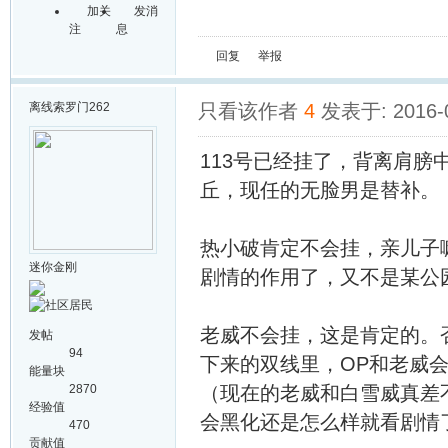
加关
发消
注
息
回复
举报
离线
索罗门262
只看该作者
4
发表于: 2016-
113号已经挂了，背离肩膀
丘，现任的无脸男是替补。
热小破肯定不会挂，亲儿子
迷你金刚
剧情的作用了，又不是某公
老威不会挂，这是肯定的。
发帖
94
下来的双线里，OP和老威
能量块
2870
（现在的老威和白雪威真差
经验值
会黑化还是怎么样就看剧情
470
贡献值