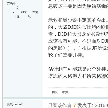
交易币
息破坏主要是因为锈蚀病毒
0
加关
发消
注
息
老救和飘少说不定真的会出
的，大战DJD这么壮烈的
看，DJD和大恐龙萨拉斯
应该很有可能。不过面对DJ
的黑影》），而根据JR所
轮子们需要开挂。
估计刹车可能就是那个外挂
塔恩的人格魅力和给荣格凑
回复
举报
离线
tombelf
只看该作者
7
发表于: 2016-