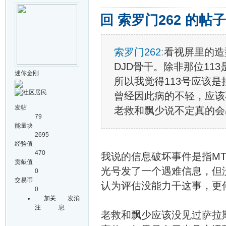
回 索罗门262 的帖子
索罗门262
:
看视屏里的造
DJD骨干。除非那位1
迷你金刚
所以我觉得113号应该
曾经因此病的不轻，应该
发帖
老救和飘少说不定真的会出
79
能量块
2695
经验值
470
我说的信息破坏事件是指MT
贡献值
光号发了一个遇难信息，但
0
交易币
认为评估没能力干这事，更
0
加关
发消
注
息
老救和飘少应该没见过萨拉