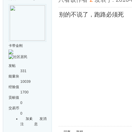
别的不说了，跑路必须死
卡带金刚
发帖
331
能量块
10039
经验值
1700
贡献值
0
交易币
0
加关
发消
注
息