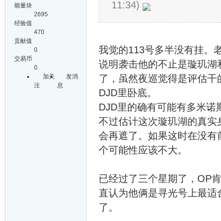
11:34)
能量块
2695
经验值
470
贡献值
我觉的113号多半没有挂
0
交易币
说明袭击他的不止是璇玑湖和
0
加关
发消
了，虽然夜巡觉得是评估干
注
息
DJD里卧底。
DJD里的确有可能有多米
不过估计这次璇玑湖的真实
会再遮了。如果这时在没有
个可能性应该不大。
已经过了三个星期了，OP
直认为他俩是寻光号上最适
了。