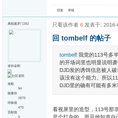
回复
举报
离线
索罗门262
只看该作者
6
发表于: 2016-
回 tombelf 的帖子
tombelf
:
我觉的113号
的开场词里也明显说明袭
迷你金刚
DJD发的诱饵信息被人
该没有这个能力。所以11
发帖
DJD里的确有可能有多米诺
94
能量块
2870
经验值
470
看视屏里的造型，113号那
贡献值
是个打杂的。而且他知道自
0