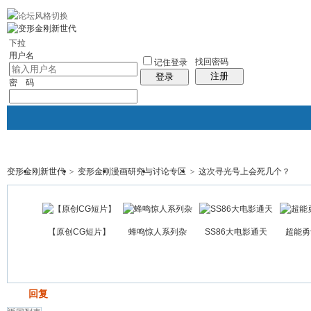
10分钟建站
社区服务
轻松转换
统计排行
站长大会
帮助
下拉
用户名
找回密码
记住登录
注册
登录
密 码
变形金刚新世代
>
变形金刚漫画研究与讨论专区
>
这次寻光号上会死几个？
门户
论坛
图酷
资讯
群组
帖子
【原创CG短片】
蜂鸣惊人系列杂
SS86大电影通天
超能勇
发帖
回复