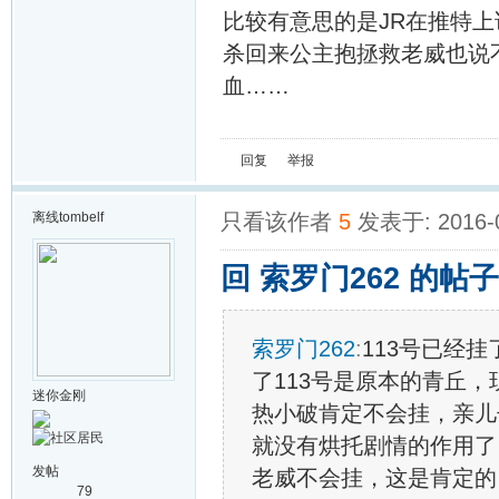
比较有意思的是JR在推特
杀回来公主抱拯救老威也说
血……
回复
举报
离线
tombelf
只看该作者
5
发表于: 2016-
回 索罗门262 的帖子
索罗门262
:
113号已经
了113号是原本的青丘
迷你金刚
热小破肯定不会挂，亲儿
就没有烘托剧情的作用了
发帖
老威不会挂，这是肯定的。
79