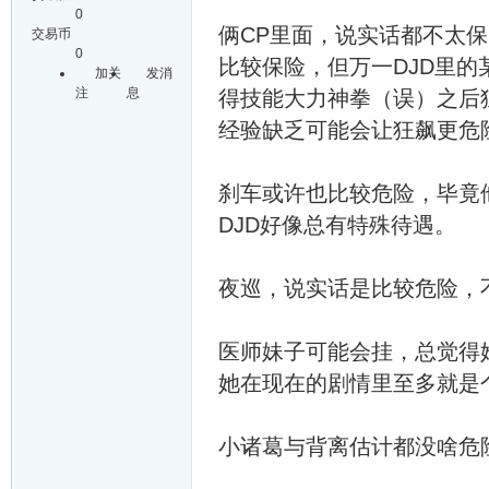
0
俩CP里面，说实话都不太
交易币
0
比较保险，但万一DJD里
加关
发消
注
息
得技能大力神拳（误）之后
经验缺乏可能会让狂飙更危
刹车或许也比较危险，毕竟
DJD好像总有特殊待遇。
夜巡，说实话是比较危险，
医师妹子可能会挂，总觉得
她在现在的剧情里至多就是
小诸葛与背离估计都没啥危