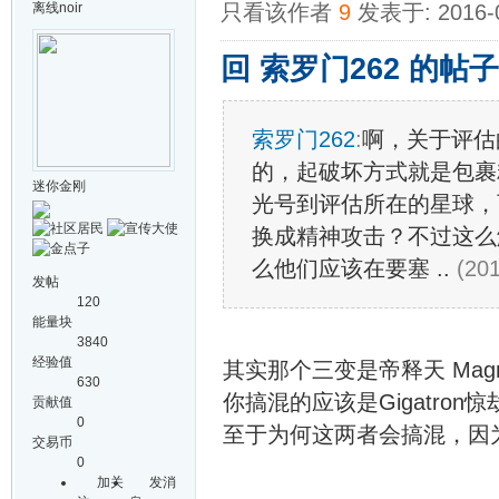
离线
noir
只看该作者
9
发表于: 2016-
回 索罗门262 的帖子
索罗门262
:
啊，关于评估
的，起破坏方式就是包裹
迷你金刚
光号到评估所在的星球，
换成精神攻击？不过这么
么他们应该在要塞 ..
(201
发帖
120
能量块
3840
经验值
其实那个三变是帝释天 Mag
630
你搞混的应该是Gigatron
贡献值
0
至于为何这两者会搞混，因
交易币
0
加关
发消