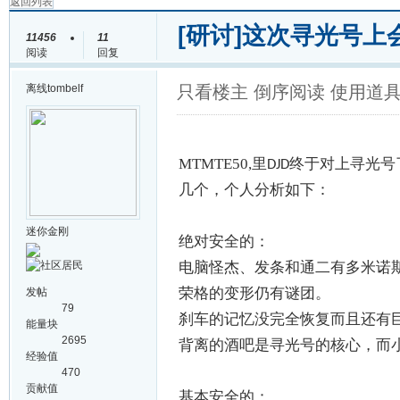
返回列表
[研讨]
这次寻光号上
11456
11
阅读
回复
离线
tombelf
只看楼主
倒序阅读
使用道
MTMTE50,
里
终于对上寻光号
DJD
几个，个人分析如下：
迷你金刚
绝对安全的：
电脑怪杰、发条和通二有多米诺
荣格的变形仍有谜团。
发帖
79
刹车的记忆没完全恢复而且还有
能量块
2695
背离的酒吧是寻光号的核心，而
经验值
470
贡献值
基本安全的：