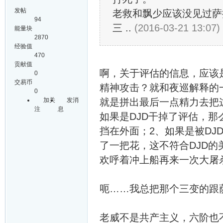
发帖
老救和飘少应该没见过萨
94
三 ..
(2016-03-21 13:07)
能量块
2870
经验值
470
贡献值
啊，关于评估的信息，应该
0
交易币
精神攻击？就和夜巡解释的
0
加关
发消
就是拼出最后一点精力去把
注
息
如果是DJD干掉了评估，
挡在外面；2、如果是被D
了一把花，这不符合DJD的
欢呼着冲上船再来一次大屠
呃……我总把那个三变的跟
老威不是共产主义，六阶也