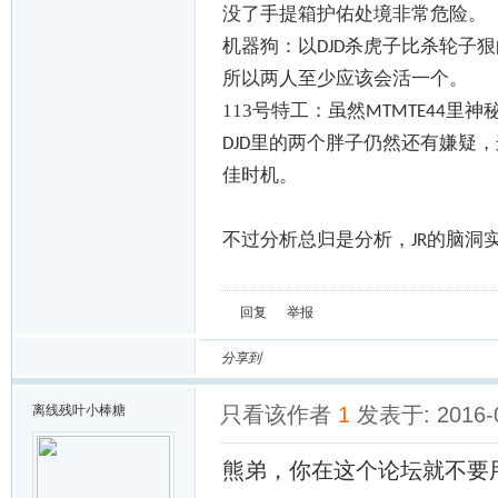
没了手提箱护佑处境非常危险。
机器狗：以
杀虎子比杀轮子狠
DJD
所以两人至少应该会活一个。
113
号特工：虽然
里神
MTMTE44
里的两个胖子仍然还有嫌疑，
DJD
佳时机。
不过分析总归是分析，
的脑洞
JR
回复
举报
分享到
离线
残叶小棒糖
只看该作者
1
发表于: 2016-
熊弟，你在这个论坛就不要