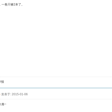
，一卷只够2本了。
举报
4
发表于: 2015-01-06
六卷~