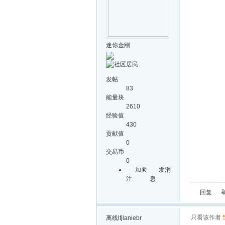
迷你金刚
发帖
83
能量块
2610
经验值
430
贡献值
0
交易币
0
加关
发消
注
息
回复
只看该作者
离线
lfjlaniebr