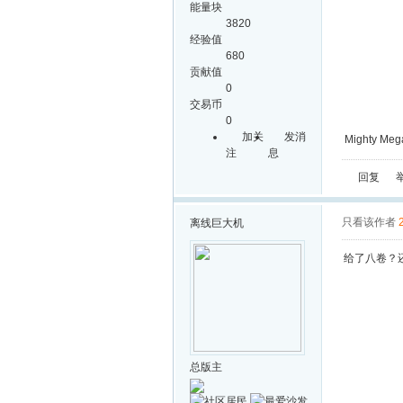
能量块
3820
经验值
680
贡献值
0
交易币
0
加关
发消
Mighty Mega
注
息
回复
只看该作者
离线
巨大机
给了八卷？
总版主