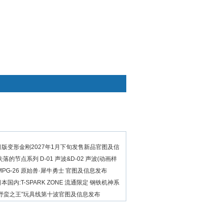
快捷通道
omy日版变形金刚2027年1月下旬发售新品官图及信
my 失落的节点系列 D-01 声波&D-02 声波(动画样
my MPG-26 原始兽·犀牛勇士 官图及信息发布
my日本国内:T-SPARK ZONE 流通限定 钢铁机神系
omy“野蛮之王”玩具线第十波官图及信息发布