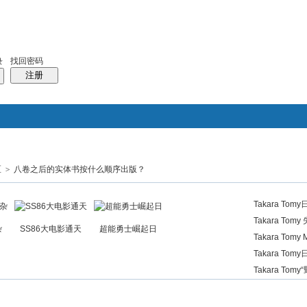
排行
站长大会
帮助
找回密码
录
注册
区
>
八卷之后的实体书按什么顺序出版？
搜索
群组
帖子
热搜：
造雨者
胜利之斗争
风暴
Takara T
息发布
Takara To
杂
SS86大电影通天
超能勇士崛起日
式)
Takara To
Takara To
列 AM-T0
Takara T