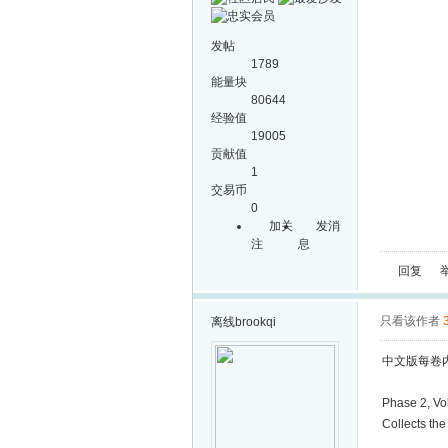
发帖
1789
能量块
80644
经验值
19005
贡献值
1
交易币
0
加关
发消
注
息
回复
只看该作者
离线
brookqi
中文版每卷
Phase 2, Vo
Collects th