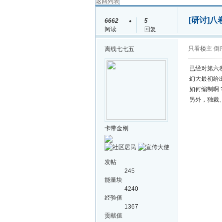
返回列表
[研讨]
八
6662
5
阅读
回复
只看楼主
倒
离线
七七五
已经对第六
幻大最初给
如何编制啊
另外，独裁
卡带金刚
发帖
245
能量块
4240
经验值
1367
贡献值