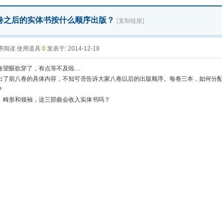
卷之后的实体书按什么顺序出版？
[复制链接]
序阅读
使用道具
0
发表于: 2014-12-18
卷望眼欲穿了，有点等不及啦…
出了前八卷的具体内容，不知可否告诉大家八卷以后的出版顺序。每卷三本，如何分
？
、畸形和领袖，这三部曲会收入实体书吗？