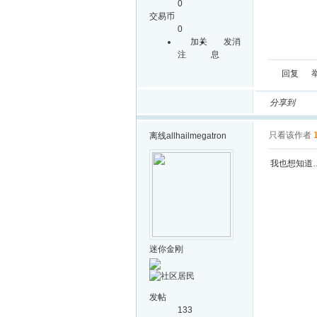
0
交易币
0
加关
发消
注
息
回复
分享到
只看该作者
离线
allhailmegatron
我也想知道…
迷你金刚
发帖
133