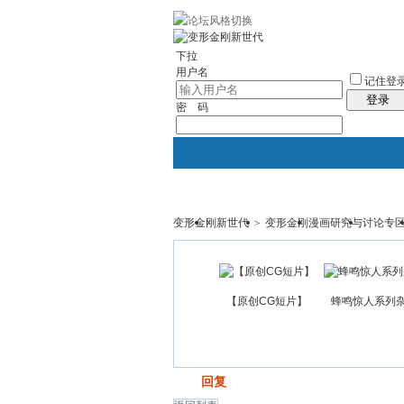
10分钟建站
社区服务
轻松转换
统计
下拉
用户名
记住登
登录
密 码
变形金刚新世代
>
变形金刚漫画研究与讨论专
门户
论坛
图酷
资讯
【原创CG短片】
蜂鸣惊人系列
发帖
回复