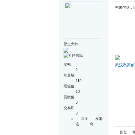
初来乍到，
原生火种
发帖
武汉私家侦
2
能量块
110
经验值
10
贡献值
0
交易币
0
加关
发消
注
息
回复