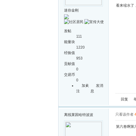
看来缩水了
迷你金刚
发帖
111
能量块
1220
经验值
953
贡献值
0
交易币
0
加关
发消
注
息
回复
只看该作者
离线
莱因哈特波波
第六卷啊第