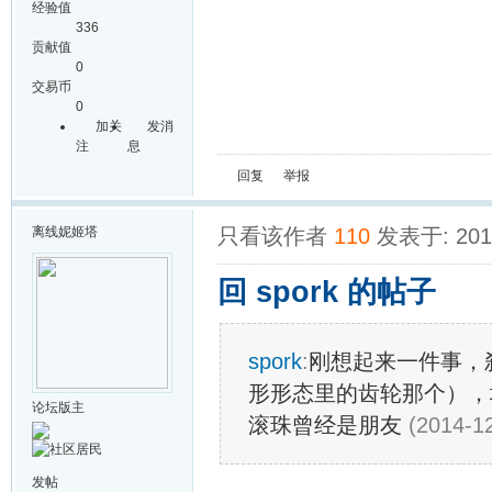
经验值
336
贡献值
0
交易币
0
加关
发消
注
息
回复
举报
离线
妮姬塔
只看该作者
110
发表于: 2014
回 spork 的帖子
spork
:
刚想起来一件事，刹车
形形态里的齿轮那个），
论坛版主
滚珠曾经是朋友
(2014-12
发帖