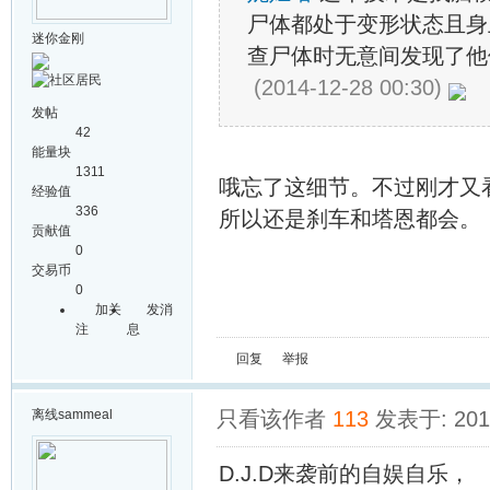
尸体都处于变形状态且身
迷你金刚
查尸体时无意间发现了他
(2014-12-28 00:30)
发帖
42
能量块
1311
哦忘了这细节。不过刚才又
经验值
336
所以还是刹车和塔恩都会。
贡献值
0
交易币
0
加关
发消
注
息
回复
举报
离线
sammeal
只看该作者
113
发表于: 2015
D.J.D来袭前的自娱自乐，