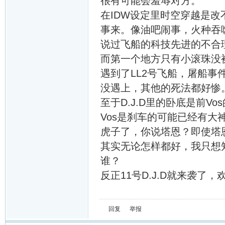
很有可能会羞辱对方。
在IDW设定里时空穿越是
事来。像油吧闹事，火种吞
说过飞船的科技先进的不合
而第一个地方只有小滚珠没
遇到了LL2号飞船，屠船事
没遇上，其他的死法都好惨
至于D.J.D里的卧底是前V
Vos是刹车的可能已经有大
虎子了，你说塔恩？即使塔
其实无论怎样都好，我只想
谁？
反正11号D.J.D就来袭了
回复
举报