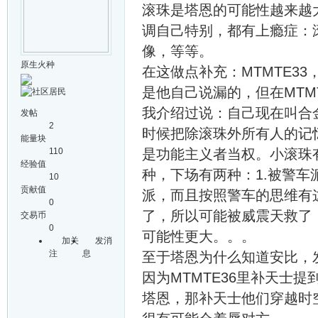
滚珠是塔恩的可能性越来越
调自己特别，都有上瘾症：
像，等等。
原生火种
在这做点补充：MTMTE33
是他自己说漏的，但在MTM
我介绍过说：自己现在叫合金
发帖
2
时候把除滚珠外所有人的记
能量块
110
是功能主义者当权。小滚珠
经验值
种，下场有两种：1.被警车派
10
贡献值
派，而且按照警车的思维有
0
了，所以可能被威震天救了
交易币
0
可能性更大。。。
加关
发消
注
息
至于塔恩为什么知道安比，发
因为MTMTE36里补天士
塔恩，那补天士他们穿越时