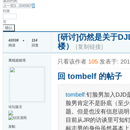
返回列表
上一页
1...
3
4
5
6
7
8
到第
页
确认
[研讨]
仍然是关于DJ
42038
114
楼）
阅读
回复
[复制链接]
离线
妮姬塔
只看该作者
105
发表于: 2014
回 tombelf 的帖子
tombelf
:
钉脸男加入DJ
脸男肯定不是卧底（至少
论坛版主
题。但是也没有信息说明
目前从JR的访谈里可知
发帖
标志男的身份虽然基本上可