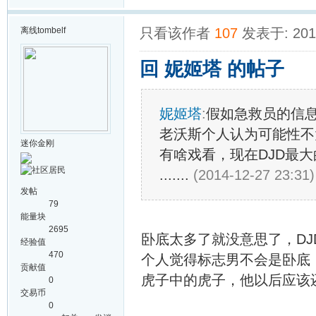
离线
tombelf
只看该作者
107
发表于: 2014
回 妮姬塔 的帖子
妮姬塔
:
假如急救员的信
老沃斯个人认为可能性不
迷你金刚
有啥戏看，现在DJD最
.......
(2014-12-27 23:31
发帖
79
能量块
2695
卧底太多了就没意思了，D
经验值
470
个人觉得标志男不会是卧底
贡献值
虎子中的虎子，他以后应该
0
交易币
0