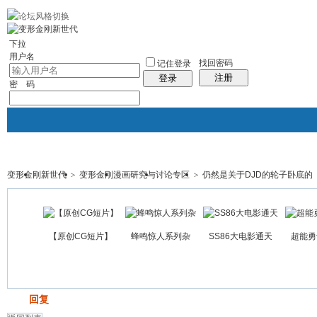
10分钟建站
社区服务
轻松转换
统计排行
站长大会
帮助
下拉
用户名
找回密码
记住登录
注册
登录
密 码
变形金刚新世代
>
变形金刚漫画研究与讨论专区
>
仍然是关于DJD的轮子卧底的（
门户
论坛
图酷
资讯
群组
帖子
【原创CG短片】
蜂鸣惊人系列杂
SS86大电影通天
超能勇
发帖
回复