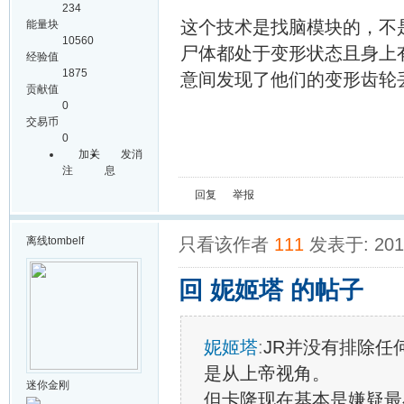
234
这个技术是找脑模块的，不
能量块
10560
尸体都处于变形状态且身上
经验值
1875
意间发现了他们的变形齿轮
贡献值
0
交易币
0
加关
发消
注
息
回复
举报
离线
tombelf
只看该作者
111
发表于: 2014
回 妮姬塔 的帖子
妮姬塔
:
JR并没有排除任
是从上帝视角。
迷你金刚
但卡隆现在基本是嫌疑最