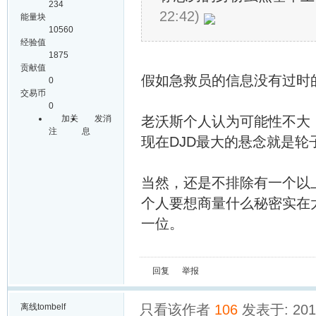
234
22:42)
能量块
10560
经验值
1875
贡献值
假如急救员的信息没有过时
0
交易币
0
加关
发消
老沃斯个人认为可能性不大
注
息
现在DJD最大的悬念就是轮
当然，还是不排除有一个以
个人要想商量什么秘密实在
一位。
回复
举报
离线
tombelf
只看该作者
106
发表于: 2014