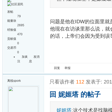
发帖
79
问题是他在IDW的位面里
能量块
2695
他现在在访谈里那么说，就
经验值
470
的话，上帝们会因为受到误
贡献值
0
交易币
0
加关
发消
注
息
回复
举报
离线
spork
只看该作者
112
发表于: 2014
回 妮姬塔 的帖子
妮姬塔
:
这个技术是找脑