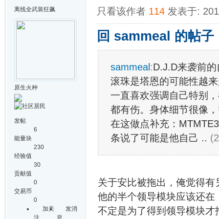
离线
全武装狂飙
只看该作者
114
发表于: 2015
回 sammeal 的帖子
sammeal
:
D.J.D来袭前
滚珠是塔恩的可能性越来
原生火种
一直喜欢强调自己特别，
都有伤。身体细节很像，
发帖
在这做点补充：MTMTE
6
条说了可能是他自己 ..
(2
能量块
230
经验值
30
贡献值
关于安比被拖出，俺觉得有
0
交易币
他的半个领导模块应该还在
0
加关
发消
不定是为了得到领导模块才拖
注
息