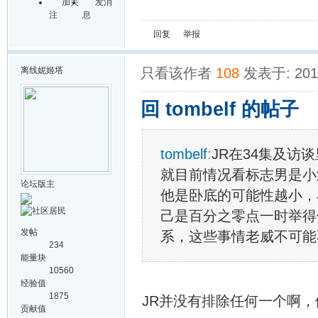
加关
发消
注
息
回复
举报
离线
妮姬塔
只看该作者
108
发表于: 2014
回 tombelf 的帖子
tombelf
:
JR在34集及访
就目前情况看标志男是小
论坛版主
他是卧底的可能性越小，
己是百分之零点一时举得
发帖
系，这些事情老威不可能不
234
能量块
10560
经验值
1875
JR并没有排除任何一个啊
贡献值