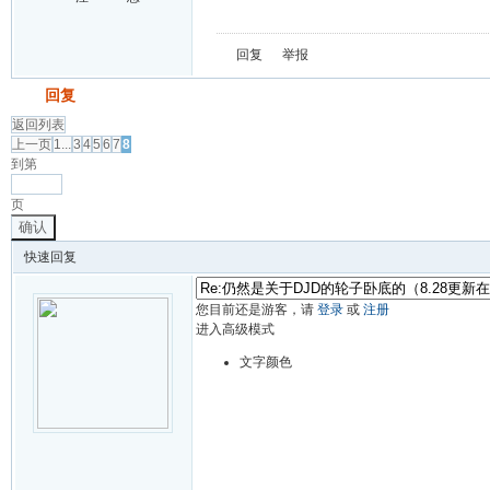
回复
举报
发帖
回复
返回列表
上一页
1...
3
4
5
6
7
8
到第
页
确认
快速回复
您目前还是游客，请
登录
或
注册
进入高级模式
文字颜色