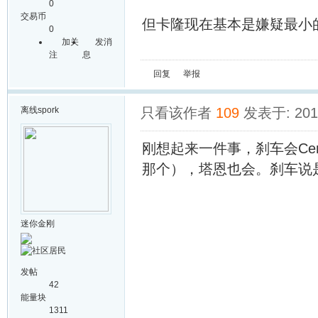
0
交易币
但卡隆现在基本是嫌疑最小
0
加关
发消
注
息
回复
举报
离线
spork
只看该作者
109
发表于: 2014
刚想起来一件事，刹车会Cere
那个），塔恩也会。刹车说
迷你金刚
发帖
42
能量块
1311