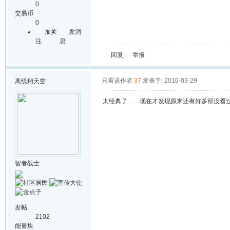
0
交易币
0
加关
发消
注
息
回复
举报
只看该作者
37
发表于: 2010-03-29
离线
翔天空
太经典了……现在才发现原来还有好多部没看
智者战士
发帖
2102
能量块