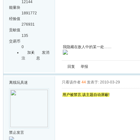
12144
能量块
1891772
经验值
276931
贡献值
135
交易币
0
我隐藏在敌人中的某一处……
加关
发消
注
息
回复
举报
只看该作者
44
发表于: 2010-03-29
离线
玩具迷
用户被禁言,该主题自动屏蔽!
禁止发言