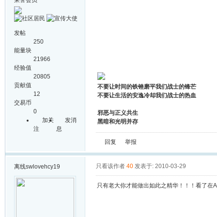
荣誉会员
发帖
250
能量块
21966
经验值
20805
贡献值
不要让时间的铁锉磨平我们战士的锋芒
12
不要让生活的安逸冷却我们战士的热血
交易币
0
邪恶与正义共生
加关
发消
黑暗和光明并存
注
息
回复
举报
只看该作者
40
发表于: 2010-03-29
离线
swlovehcy19
只有老大你才能做出如此之精华！！！看了在