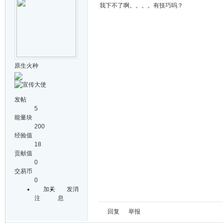
我下不了啊。。。。有技巧吗？
原生火种
发帖
5
能量块
200
经验值
18
贡献值
0
交易币
0
加关
发消
注
息
回复
举报