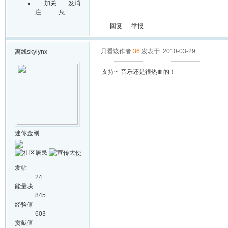
加关
发消
注
息
回复
举报
只看该作者
36
发表于: 2010-03-29
离线
skylynx
支持~ 音乐还是很热血的！
迷你金刚
发帖
24
能量块
845
经验值
603
贡献值