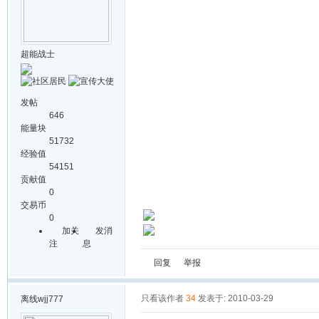
超能战士
发帖
646
能量块
51732
经验值
54151
贡献值
0
交易币
0
加关
发消
注
息
回复
举报
只看该作者
34
发表于: 2010-03-29
离线
wjj777