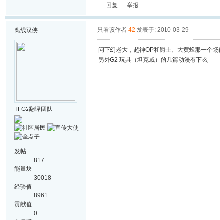
回复
举报
只看该作者
42
发表于: 2010-03-29
离线
双侠
问下幻老大，超神OP和爵士、大黄蜂那一个场
另外G2 玩具（坦克威）的几篇动漫有下么
TFG2翻译团队
发帖
817
能量块
30018
经验值
8961
贡献值
0