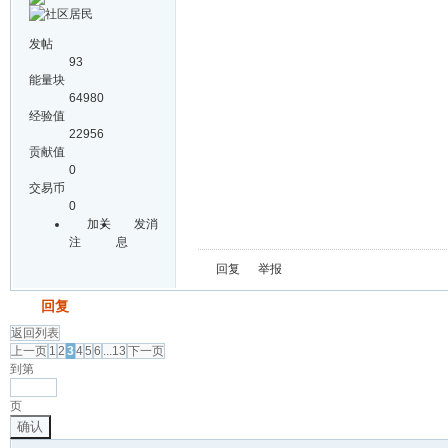
发帖
93
能量块
64980
经验值
22956
贡献值
0
交易币
0
加关
发消
注
息
回复
举报
发帖
回复
返回列表
上一页
1
2
3
4
5
6
...13
下一页
到第
页
确认