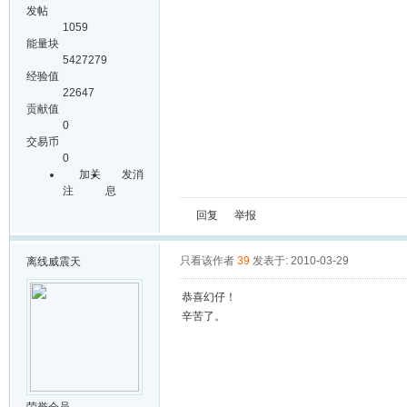
发帖
1059
能量块
5427279
经验值
22647
贡献值
0
交易币
0
加关
发消
注
息
回复
举报
只看该作者
39
发表于: 2010-03-29
离线
威震天
恭喜幻仔！
辛苦了。