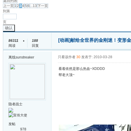
返回列表
上一页
1
2
3
4
5
6
...13
下一页
到第
页
确认
[动画]
献给全世界的金刚迷！变形金
86311
188
阅读
回复
只看该作者
30
发表于: 2010-03-28
离线
sunstreaker
看着依然是那么热血~XDDDD
帮老大顶~
隐者战士
发帖
978