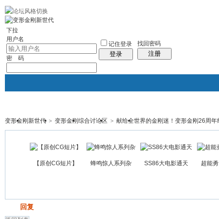
10分钟建站
社区服务
轻松转换
统计排行
站长大会
帮助
下拉
用户名
找回密码
记住登录
注册
登录
密 码
变形金刚新世代
>
变形金刚综合讨论区
>
献给全世界的金刚迷！变形金刚26周年
门户
论坛
图酷
资讯
群组
帖子
【原创CG短片】
蜂鸣惊人系列杂
SS86大电影通天
超能勇
发帖
回复