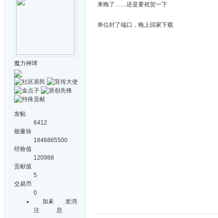
来晚了……还是要祝贺一下
单位封了端口，晚上回家下载
魔力神球
发帖
6412
能量块
1846865500
经验值
120988
贡献值
5
交易币
0
加关
发消
注
息