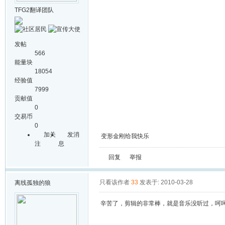
TFG2翻译团队
发帖
566
能量块
18054
经验值
7999
贡献值
0
交易币
0
加关
发消
变形金刚给我快乐
注
息
回复
举报
只看该作者
33
发表于: 2010-03-28
离线
孤独的狼
辛苦了，剪辑的非常棒，就是音乐没听过，呵呵