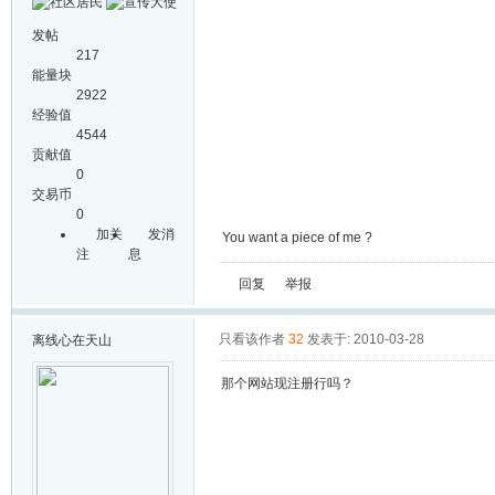
发帖
217
能量块
2922
经验值
4544
贡献值
0
交易币
0
加关
发消
You want a piece of me ?
注
息
回复
举报
只看该作者
32
发表于: 2010-03-28
离线
心在天山
那个网站现注册行吗？