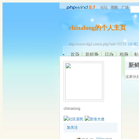
论坛
图酷
广场
chinalong的个人主页
http://www.tfg2.com/u.php?uid=35723
[收藏]
首页
新鲜事
日志
相册
帖
新
这家伙
chinalong
加关注