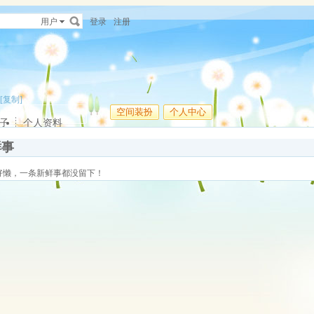
用户
登录
注册
[复制]
空间装扮
个人中心
子
个人资料
鲜事
好懒，一条新鲜事都没留下！