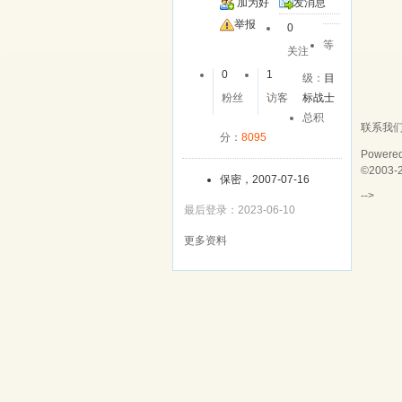
加为好
发消息
友
举报
0
等
关注
0
1
级：
目
粉丝
访客
标战士
总积
联系我
分：
8095
Powere
©2003-
保密，2007-07-16
-->
最后登录：2023-06-10
更多资料